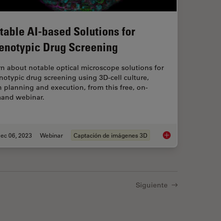
table AI-based Solutions for
enotypic Drug Screening
n about notable optical microscope solutions for
otypic drug screening using 3D-cell culture,
 planning and execution, from this free, on-
and webinar.
ec 06, 2023
Webinar
Captación de imágenes 3D
ur 3D Organoid Imaging and Analysis Workflow?
Notable AI-based Sol
Siguiente