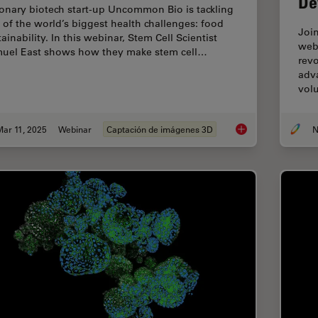
De
ionary biotech start-up Uncommon Bio is tackling
 of the world’s biggest health challenges: food
Joi
ainability. In this webinar, Stem Cell Scientist
web
uel East shows how they make stem cell…
revo
adv
vol
ar 11, 2025
Webinar
Captación de imágenes 3D
N
Designing the Future