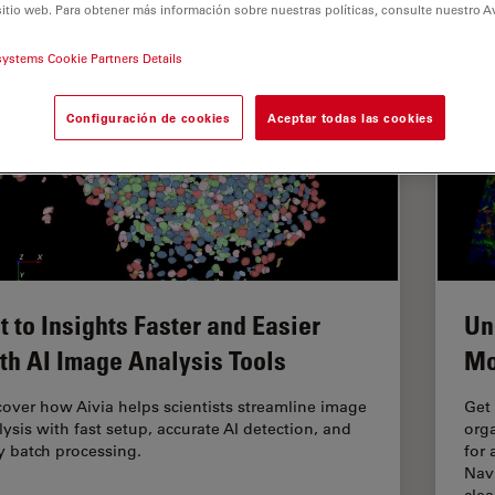
sitio web. Para obtener más información sobre nuestras políticas, consulte nuestro A
systems Cookie Partners Details
Configuración de cookies
Aceptar todas las cookies
t to Insights Faster and Easier
Un
th AI Image Analysis Tools
Mo
cover how Aivia helps scientists streamline image
Get 
lysis with fast setup, accurate AI detection, and
orga
y batch processing.
for
Nav