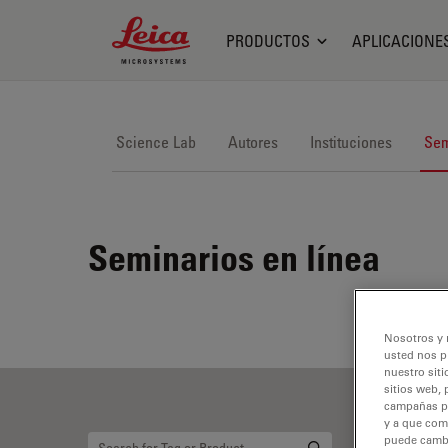
Leica Microsystems Logo
PRODUCTOS
APLICACIONE
Science Lab
Autores
Instituciones
Sem
Seminarios en línea
Nosotros y 
usted nos p
nuestro siti
sitios web, 
campañas pub
y a que com
puede cambia
Ca