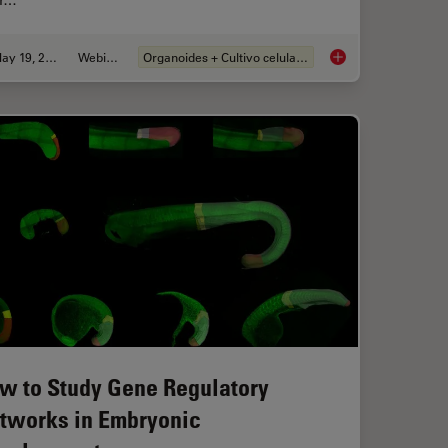
ar…
May 19, 2025
Webinar
Organoides + Cultivo celular 3D
er and Easier with AI Image Analysis Tools
Unlocking the Secret
w to Study Gene Regulatory
tworks in Embryonic