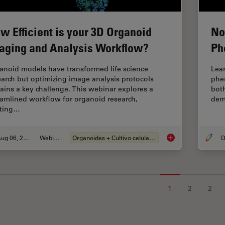
w Efficient is your 3D Organoid
No
aging and Analysis Workflow?
Ph
anoid models have transformed life science
Lear
earch but optimizing image analysis protocols
phen
ains a key challenge. This webinar explores a
both
eamlined workflow for organoid research,
dem
rting…
Aug 06, 2024
Webinar
Organoides + Cultivo celular 3D
D
How Efficient is yo
1
2
2