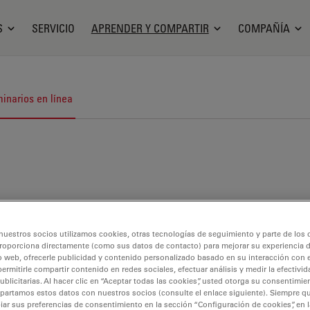
S
SERVICIO
APRENDER Y COMPARTIR
COMPAÑÍA
inarios en línea
nuestros socios utilizamos cookies, otras tecnologías de seguimiento y parte de los
roporciona directamente (como sus datos de contacto) para mejorar su experiencia 
o web, ofrecerle publicidad y contenido personalizado basado en su interacción con e
permitirle compartir contenido en redes sociales, efectuar análisis y medir la efectivi
licitarias. Al hacer clic en “Aceptar todas las cookies”, usted otorga su consentimie
partamos estos datos con nuestros socios (consulte el enlace siguiente). Siempre qu
r sus preferencias de consentimiento en la sección “Configuración de cookies”, en la
ptación de imágenes 3D