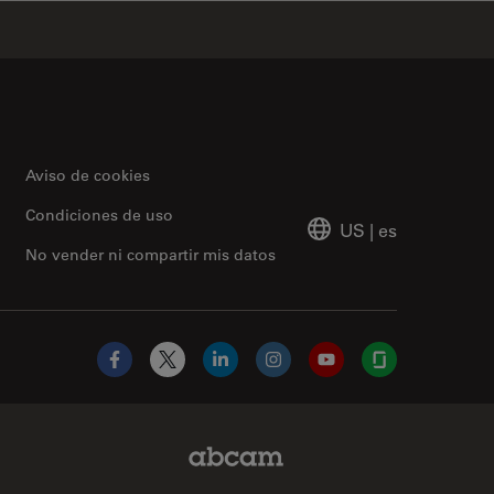
Aviso de cookies
Condiciones de uso
US
|
es
No vender ni compartir mis datos
Facebook
X
LinkedIn
Instagram
YouTube
Glassdoor
Abcam Limited Link