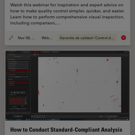
Watch this webinar for inspiration and expert advice on
how to make quality control simpler, quicker, and easier.
Learn how to perform comprehensive visual inspection,
including comparison,…
Nov 08, 2021
Webinar
Garantía de calidad / Control de calidad
How to 
How to Conduct Standard-Compliant Analysis