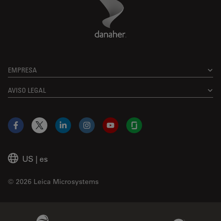
Danaher Logo
Footer
EMPRESA
AVISO LEGAL
Facebook
X
LinkedIn
Instagram
YouTube
Glassdoor
US
|
es
© 2026 Leica Microsystems
Beckman Coulter Link
Genedata Link