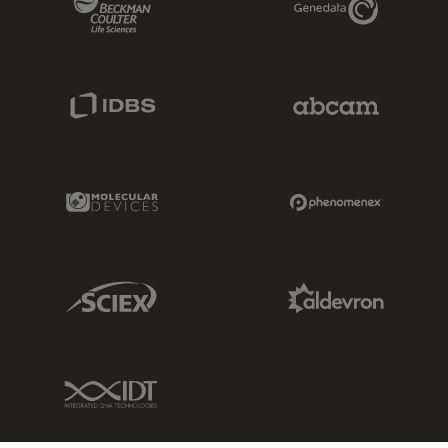
IDBS Link
Abcam Limited
Molecular Devices Link
Phenomenex L
Sciex Link
Aldevron Link
IDT Link