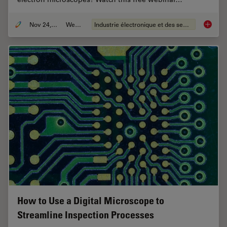
Nov 24, 2021
Webinar
Industrie électronique et des semi-conducteurs
How to 
How to Use a Digital Microscope to
Streamline Inspection Processes