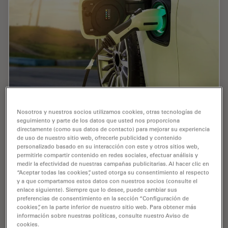
Nosotros y nuestros socios utilizamos cookies, otras tecnologías de
Alternative Fuels and Why Sustainable
seguimiento y parte de los datos que usted nos proporciona
Solutions are Important
directamente (como sus datos de contacto) para mejorar su experiencia
de uso de nuestro sitio web, ofrecerle publicidad y contenido
personalizado basado en su interacción con este y otros sitios web,
The role of alternative fuel vehicles and why
permitirle compartir contenido en redes sociales, efectuar análisis y
sustainable solutions are of increasing importance for
medir la efectividad de nuestras campañas publicitarias. Al hacer clic en
the automotive industry are explained in this free on-
“Aceptar todas las cookies”, usted otorga su consentimiento al respecto
demand webinar.
y a que compartamos estos datos con nuestros socios (consulte el
enlace siguiente). Siempre que lo desee, puede cambiar sus
preferencias de consentimiento en la sección “Configuración de
Nov 22, 2022
Webinar
Garantía de calidad / Control de calidad
Alterna
cookies”, en la parte inferior de nuestro sitio web. Para obtener más
información sobre nuestras políticas, consulte nuestro Aviso de
cookies.