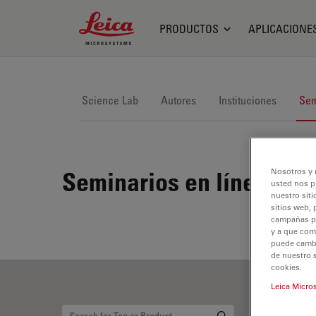
Leica Microsystems Logo
PRODUCTOS
APLICACIONE
Science Lab
Autores
Instituciones
Sem
Nosotros y 
Seminarios en línea
usted nos p
nuestro siti
sitios web, 
campañas pub
y a que com
puede cambia
de nuestro 
cookies.
Leica Micro
Ob