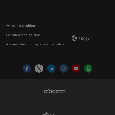
Aviso de cookies
Condiciones de uso
US
|
es
No vender ni compartir mis datos
Facebook
X
LinkedIn
Instagram
YouTube
Glassdoor
Abcam Limited Link
Aldevron Link