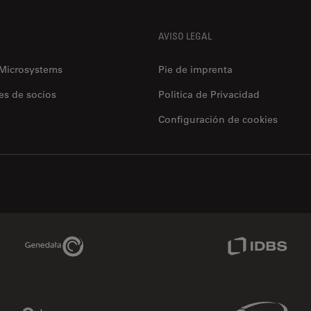
AVISO LEGAL
 Microsystems
Pie de imprenta
es de socios
Politica de Privacidad
Configuración de cookies
Genedata Link
IDBS Link
Phenomenex Link
Sciex Link