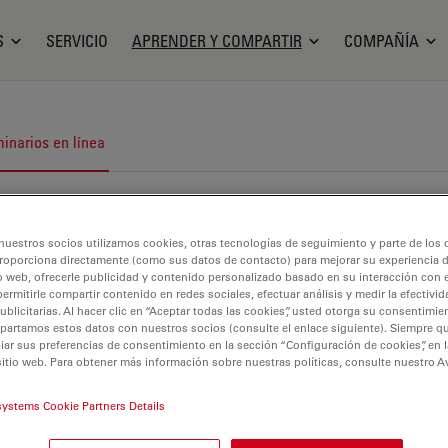
S
SERVICIO
APRENDER Y COMPARTIR
COMPAÑÍA
inarios en línea
nuestros socios utilizamos cookies, otras tecnologías de seguimiento y parte de los
roporciona directamente (como sus datos de contacto) para mejorar su experiencia 
o web, ofrecerle publicidad y contenido personalizado basado en su interacción con e
permitirle compartir contenido en redes sociales, efectuar análisis y medir la efectivi
licitarias. Al hacer clic en “Aceptar todas las cookies”, usted otorga su consentimie
partamos estos datos con nuestros socios (consulte el enlace siguiente). Siempre qu
r sus preferencias de consentimiento en la sección “Configuración de cookies”, en la
sitio web. Para obtener más información sobre nuestras políticas, consulte nuestro A
systems Cookie Partners Details
jetivo