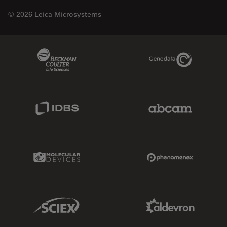
© 2026 Leica Microsystems
Beckman Coulter Link
Genedata Link
IDBS Link
Abcam Limited
Molecular Devices Link
Phenomenex L
Sciex Link
Aldevron Link