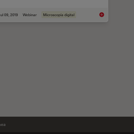
ul 09, 2019
Webinar
Microscopía digital
Digital Classroom O
nea