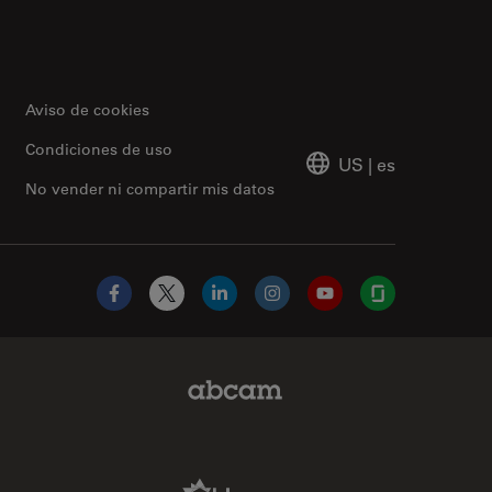
Aviso de cookies
Condiciones de uso
US
|
es
No vender ni compartir mis datos
Facebook
X
LinkedIn
Instagram
YouTube
Glassdoor
Abcam Limited Link
Aldevron Link