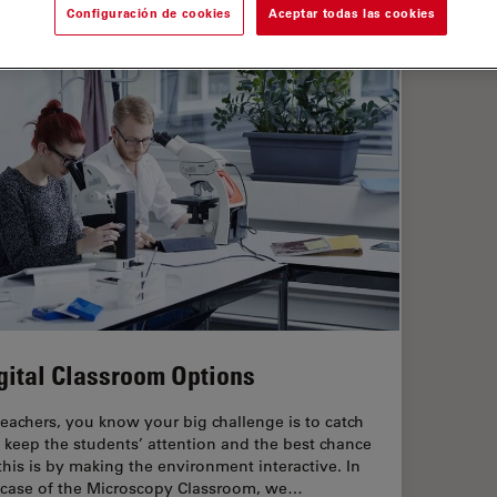
Configuración de cookies
Aceptar todas las cookies
gital Classroom Options
teachers, you know your big challenge is to catch
 keep the students’ attention and the best chance
 this is by making the environment interactive. In
 case of the Microscopy Classroom, we…