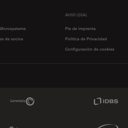
AVISO LEGAL
 Microsystems
Pie de imprenta
es de socios
Politica de Privacidad
Configuración de cookies
Genedata Link
IDBS Link
Phenomenex Link
Sciex Link