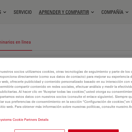
S
SERVICIO
APRENDER Y COMPARTIR
COMPAÑÍA
inarios en línea
nuestros socios utilizamos cookies, otras tecnologías de seguimiento y parte de los
roporciona directamente (como sus datos de contacto) para mejorar su experiencia 
o web, ofrecerle publicidad y contenido personalizado basado en su interacción con e
permitirle compartir contenido en redes sociales, efectuar análisis y medir la efectivi
licitarias. Al hacer clic en “Aceptar todas las cookies”, usted otorga su consentimie
partamos estos datos con nuestros socios (consulte el enlace siguiente). Siempre qu
r sus preferencias de consentimiento en la sección “Configuración de cookies”, en la
sitio web. Para obtener más información sobre nuestras políticas, consulte nuestro A
systems Cookie Partners Details
nceptos básicos de microscopía