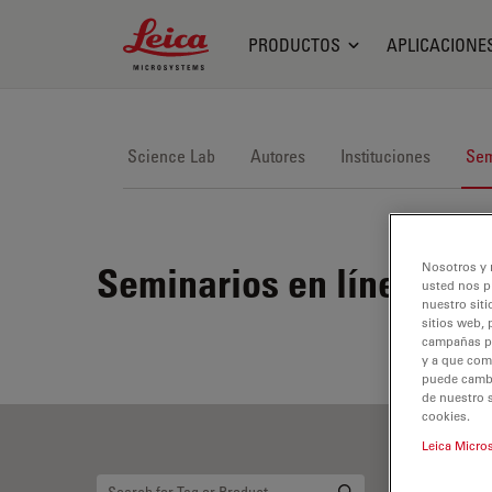
Leica Microsystems Logo
PRODUCTOS
APLICACIONE
Science Lab
Autores
Instituciones
Sem
Nosotros y 
Seminarios en línea
usted nos p
nuestro siti
sitios web, 
campañas pub
y a que com
puede cambia
de nuestro 
cookies.
Leica Micro
Co