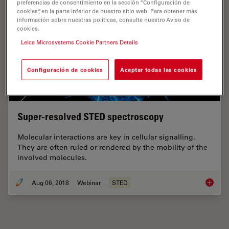
preferencias de consentimiento en la sección “Configuración de
cookies”, en la parte inferior de nuestro sitio web. Para obtener más
información sobre nuestras políticas, consulte nuestro Aviso de
cookies.
Leica Microsystems Cookie Partners Details
Configuración de cookies
Aceptar todas las cookies
Super-resolved STED spectroscopy
Molecular interactions are key in cellular signalling.
They are often ruled or rendered by the mobility of the
involved molecules.
Aug 06, 2018
Webinar
STED
Super-r