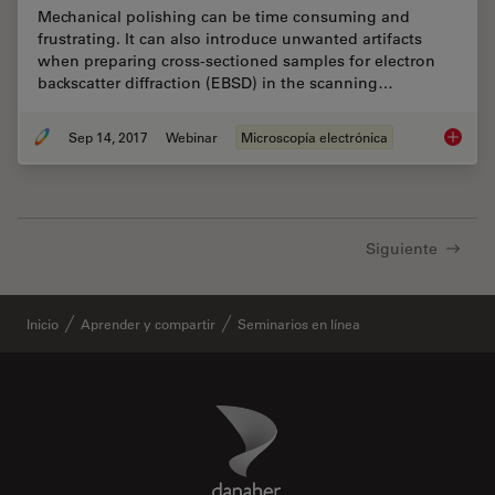
Mechanical polishing can be time consuming and
frustrating. It can also introduce unwanted artifacts
when preparing cross-sectioned samples for electron
backscatter diffraction (EBSD) in the scanning…
Sep 14, 2017
Webinar
Microscopía electrónica
Practica
Siguiente
Inicio
Aprender y compartir
Seminarios en línea
Danaher Logo
Footer