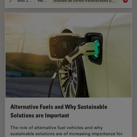
May 25, 2023
Webinar
Análisis de cortes transversales para la microelectrónica
How to 
Alternative Fuels and Why Sustainable
Solutions are Important
The role of alternative fuel vehicles and why
sustainable solutions are of increasing importance for