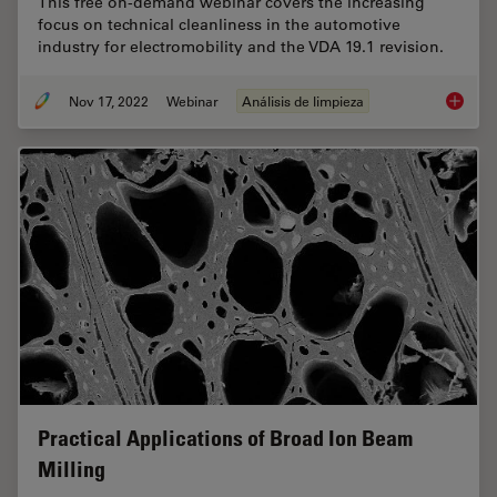
This free on-demand webinar covers the increasing
focus on technical cleanliness in the automotive
industry for electromobility and the VDA 19.1 revision.
Nov 17, 2022
Webinar
Análisis de limpieza
Technica
Practical Applications of Broad Ion Beam
Milling