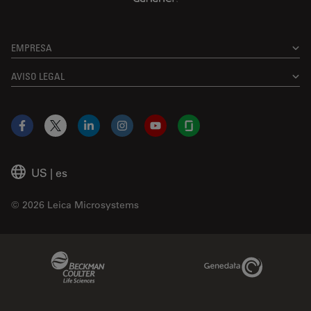
EMPRESA
AVISO LEGAL
Facebook
X
LinkedIn
Instagram
YouTube
Glassdoor
US
|
es
© 2026 Leica Microsystems
Beckman Coulter Link
Genedata Link