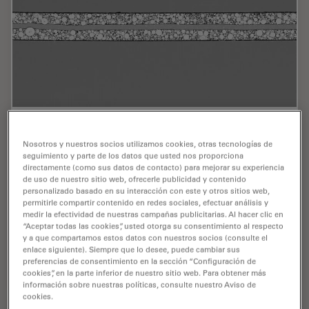
Revealing Sodium Battery Degradation via
Cryo-EM and CryoFIB
Nosotros y nuestros socios utilizamos cookies, otras tecnologías de
seguimiento y parte de los datos que usted nos proporciona
directamente (como sus datos de contacto) para mejorar su experiencia
Explore how cryogenic electron microscopy and
de uso de nuestro sitio web, ofrecerle publicidad y contenido
focused ion beam techniques uncover the intrinsic
personalizado basado en su interacción con este y otros sitios web,
structure of sodium battery interfaces. This webinar
permitirle compartir contenido en redes sociales, efectuar análisis y
medir la efectividad de nuestras campañas publicitarias. Al hacer clic en
presents a new degradation model based on
“Aceptar todas las cookies”, usted otorga su consentimiento al respecto
separator…
y a que compartamos estos datos con nuestros socios (consulte el
enlace siguiente). Siempre que lo desee, puede cambiar sus
preferencias de consentimiento en la sección “Configuración de
Jul 22, 2025
Webinar
Ciencia y análisis de materiales
Reveali
cookies”, en la parte inferior de nuestro sitio web. Para obtener más
información sobre nuestras políticas, consulte nuestro Aviso de
cookies.