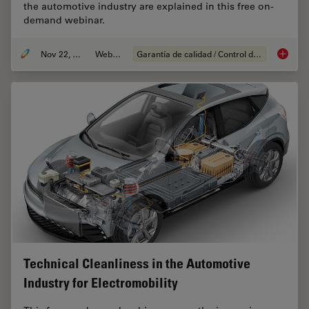
the automotive industry are explained in this free on-
demand webinar.
Nov 22, 2022
Webinar
Garantía de calidad / Control de calidad
Alterna
Technical Cleanliness in the Automotive
Industry for Electromobility