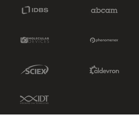
IDBS Link
Abcam Limited
Molecular Devices Link
Phenomenex L
Sciex Link
Aldevron Link
IDT Link