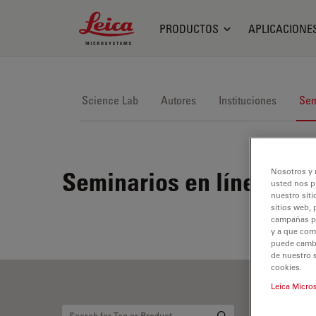
Leica Microsystems Logo
PRODUCTOS
APLICACIONE
Science Lab
Autores
Instituciones
Sem
Nosotros y 
Seminarios en línea
usted nos p
nuestro siti
sitios web, 
campañas pub
y a que com
puede cambia
de nuestro 
cookies.
Leica Micro
T