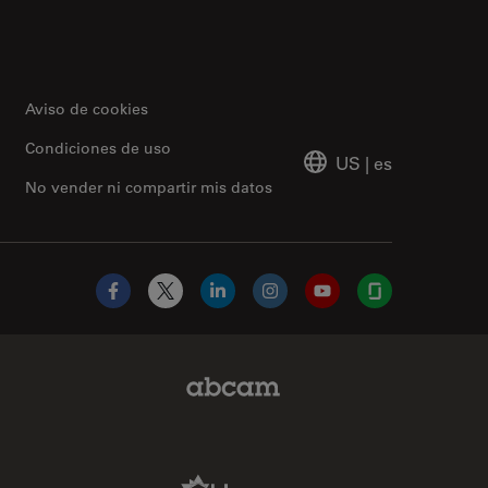
Aviso de cookies
Condiciones de uso
US
|
es
No vender ni compartir mis datos
Facebook
X
LinkedIn
Instagram
YouTube
Glassdoor
Abcam Limited Link
Aldevron Link