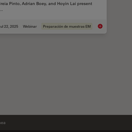
reia Pinto, Adrian Boey, and Hoyin Lai present
e…
ul 22, 2025
Webinar
Preparación de muestras EM
Integrated Serial Se
nea