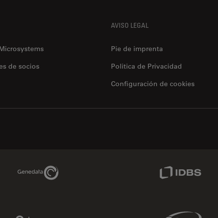
AVISO LEGAL
 Microsystems
Pie de imprenta
es de socios
Politica de Privacidad
Configuración de cookies
Genedata Link
IDBS Link
Phenomenex Link
Sciex Link