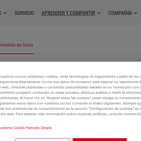
S
SERVICIO
APRENDER Y COMPARTIR
COMPAÑÍA
inarios en línea
nuestros socios utilizamos cookies, otras tecnologías de seguimiento y parte de los
roporciona directamente (como sus datos de contacto) para mejorar su experiencia 
o web, ofrecerle publicidad y contenido personalizado basado en su interacción con e
permitirle compartir contenido en redes sociales, efectuar análisis y medir la efectivi
licitarias. Al hacer clic en “Aceptar todas las cookies”, usted otorga su consentimie
partamos estos datos con nuestros socios (consulte el enlace siguiente). Siempre qu
r sus preferencias de consentimiento en la sección “Configuración de cookies”, en la
sitio web. Para obtener más información sobre nuestras políticas, consulte nuestro A
systems Cookie Partners Details
EM