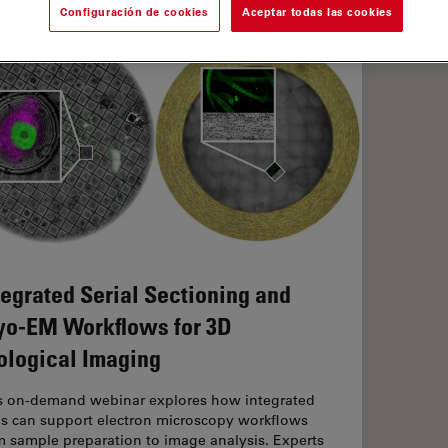
Configuración de cookies
Aceptar todas las cookies
tegrated Serial Sectioning and
yo-EM Workflows for 3D
ological Imaging
s on-demand webinar explores how integrated
ls can support electron microscopy workflows
m sample preparation to image analysis. Experts