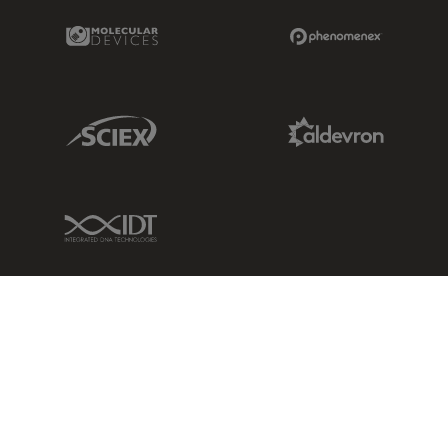
Molecular Devices Link
Phenomenex L
Sciex Link
Aldevron Link
IDT Link