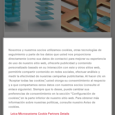
Cryo-ET Sample Preparation: From Waffle
Method to Serial Lift-Out
Nosotros y nuestros socios utilizamos cookies, otras tecnologías de
seguimiento y parte de los datos que usted nos proporciona
Cryo-ET sample preparation becomes more demanding
directamente (como sus datos de contacto) para mejorar su experiencia
when specimens are thicker, larger, or more complex.
de uso de nuestro sitio web, ofrecerle publicidad y contenido
This webinar brings together four perspectives on how
personalizado basado en su interacción con este y otros sitios web,
permitirle compartir contenido en redes sociales, efectuar análisis y
high-pressure freezing can be connected…
medir la efectividad de nuestras campañas publicitarias. Al hacer clic en
“Aceptar todas las cookies”, usted otorga su consentimiento al respecto
y a que compartamos estos datos con nuestros socios (consulte el
Jul 08, 2026
Webinar
Congelación a alta presión
Cryo-ET
enlace siguiente). Siempre que lo desee, puede cambiar sus
preferencias de consentimiento en la sección “Configuración de
cookies”, en la parte inferior de nuestro sitio web. Para obtener más
información sobre nuestras políticas, consulte nuestro Aviso de
cookies.
Leica Microsystems Cookie Partners Details