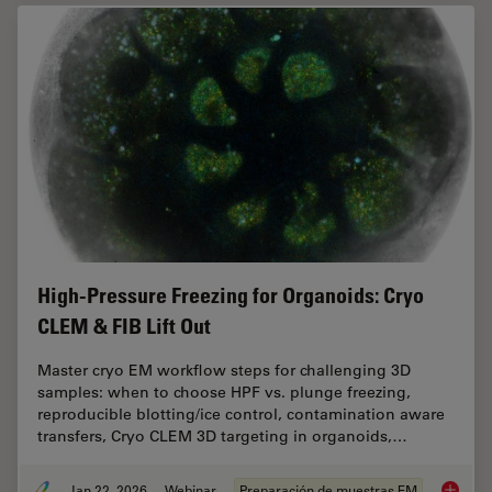
High-Pressure Freezing for Organoids: Cryo
CLEM & FIB Lift Out
Master cryo EM workflow steps for challenging 3D
samples: when to choose HPF vs. plunge freezing,
reproducible blotting/ice control, contamination aware
transfers, Cryo CLEM 3D targeting in organoids,…
Jan 22, 2026
Webinar
Preparación de muestras EM
High-Pr