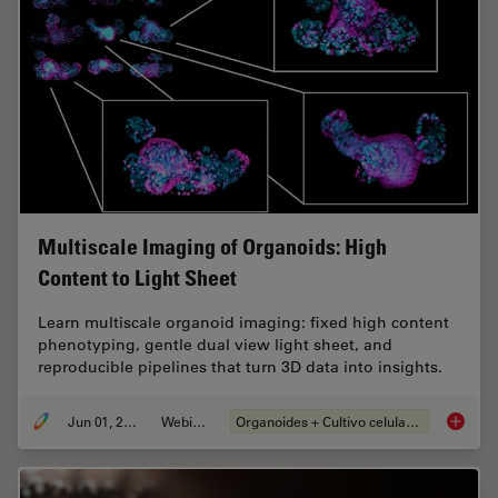
Multiscale Imaging of Organoids: High
Content to Light Sheet
Learn multiscale organoid imaging: fixed high content
phenotyping, gentle dual view light sheet, and
reproducible pipelines that turn 3D data into insights.
Jun 01, 2026
Webinar
Organoides + Cultivo celular 3D
Multisc