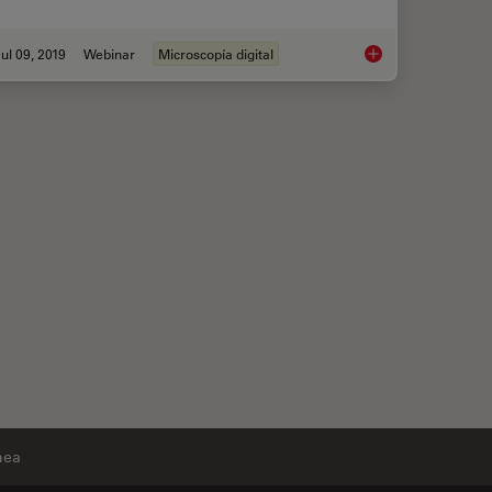
ul 09, 2019
Webinar
Microscopía digital
Digital Classroom O
nea