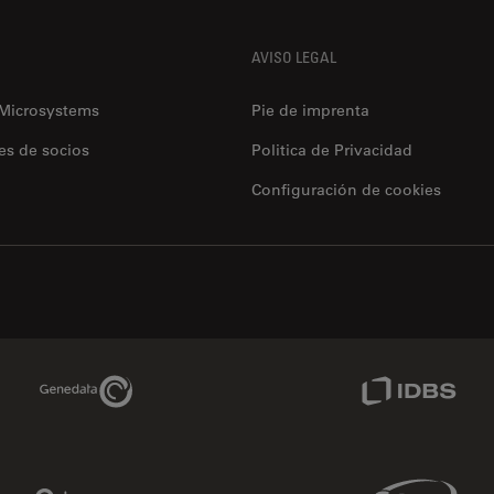
AVISO LEGAL
 Microsystems
Pie de imprenta
es de socios
Politica de Privacidad
Configuración de cookies
Genedata Link
IDBS Link
Phenomenex Link
Sciex Link