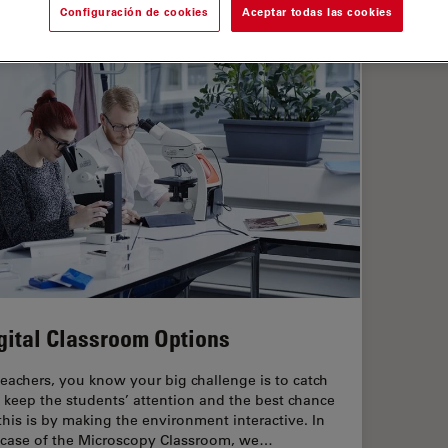
Configuración de cookies
Aceptar todas las cookies
gital Classroom Options
teachers, you know your big challenge is to catch
 keep the students’ attention and the best chance
 this is by making the environment interactive. In
 case of the Microscopy Classroom, we…