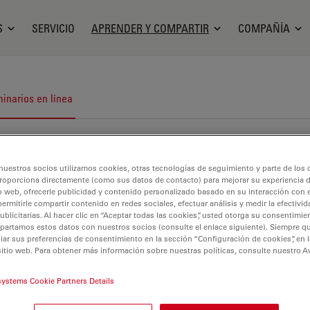
S
SERVICIO
APRENDER Y COMPARTIR
COMPAÑÍA
inarios en línea
nuestros socios utilizamos cookies, otras tecnologías de seguimiento y parte de los
roporciona directamente (como sus datos de contacto) para mejorar su experiencia 
o web, ofrecerle publicidad y contenido personalizado basado en su interacción con e
permitirle compartir contenido en redes sociales, efectuar análisis y medir la efectivi
licitarias. Al hacer clic en “Aceptar todas las cookies”, usted otorga su consentimie
partamos estos datos con nuestros socios (consulte el enlace siguiente). Siempre qu
r sus preferencias de consentimiento en la sección “Configuración de cookies”, en la
sitio web. Para obtener más información sobre nuestras políticas, consulte nuestro A
systems Cookie Partners Details
 microscopía