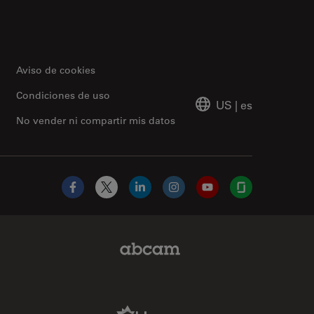
Aviso de cookies
Condiciones de uso
US
|
es
No vender ni compartir mis datos
Facebook
X
LinkedIn
Instagram
YouTube
Glassdoor
Abcam Limited Link
Aldevron Link