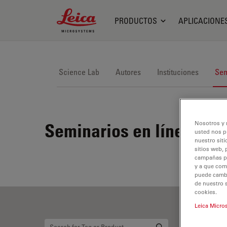
Leica Microsystems Logo
PRODUCTOS
APLICACIONE
Science Lab
Autores
Instituciones
Sem
Nosotros y 
Seminarios en línea
usted nos p
nuestro siti
sitios web, 
campañas pub
y a que com
puede cambia
de nuestro 
cookies.
Leica Micro
De