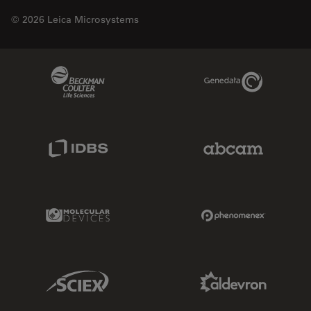
© 2026 Leica Microsystems
Beckman Coulter Link
Genedata Link
IDBS Link
Abcam Limited
Molecular Devices Link
Phenomenex L
Sciex Link
Aldevron Link