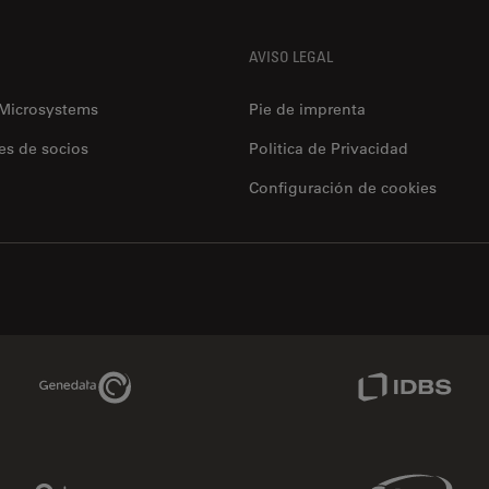
AVISO LEGAL
 Microsystems
Pie de imprenta
es de socios
Politica de Privacidad
Configuración de cookies
Genedata Link
IDBS Link
Phenomenex Link
Sciex Link