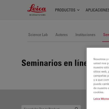
Leica Microsystems Logo
PRODUCTOS
APLICACIONE
Science Lab
Autores
Instituciones
Sem
Nosotros y 
Seminarios en línea
usted nos p
nuestro siti
sitios web, 
campañas pub
y a que com
puede cambia
de nuestro 
cookies.
Leica Micro
Cu