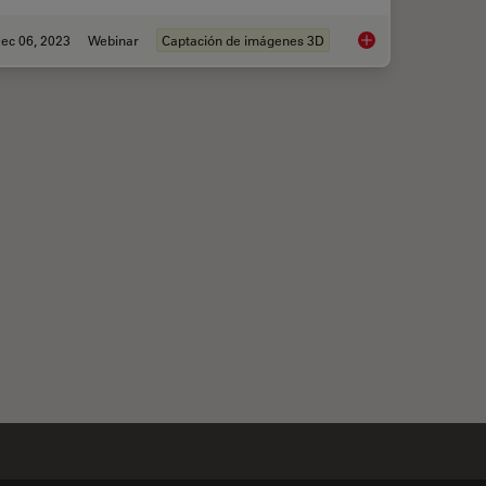
ec 06, 2023
Webinar
Captación de imágenes 3D
 with Novel and Scalable Stem Cell Culture
Notable AI-based Sol