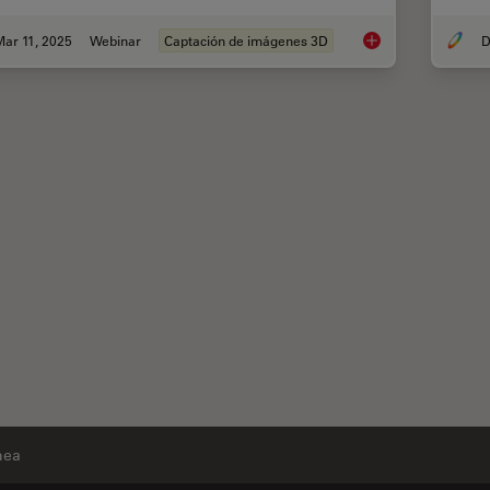
ar 11, 2025
Webinar
Captación de imágenes 3D
D
Designing the Future
nea