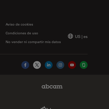
Aviso de cookies
Condiciones de uso
US
|
es
No vender ni compartir mis datos
Facebook
X
LinkedIn
Instagram
YouTube
Glassdoor
Abcam Limited Link
Aldevron Link