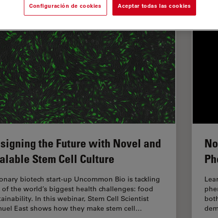
Configuración de cookies
Aceptar todas las cookies
signing the Future with Novel and
No
alable Stem Cell Culture
Ph
ionary biotech start-up Uncommon Bio is tackling
Lear
 of the world’s biggest health challenges: food
phen
ainability. In this webinar, Stem Cell Scientist
both
uel East shows how they make stem cell…
dem