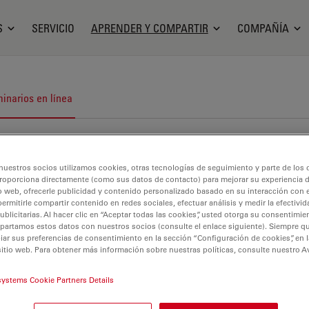
S
SERVICIO
APRENDER Y COMPARTIR
COMPAÑÍA
inarios en línea
nuestros socios utilizamos cookies, otras tecnologías de seguimiento y parte de los
roporciona directamente (como sus datos de contacto) para mejorar su experiencia 
o web, ofrecerle publicidad y contenido personalizado basado en su interacción con e
permitirle compartir contenido en redes sociales, efectuar análisis y medir la efectivi
licitarias. Al hacer clic en “Aceptar todas las cookies”, usted otorga su consentimie
partamos estos datos con nuestros socios (consulte el enlace siguiente). Siempre qu
r sus preferencias de consentimiento en la sección “Configuración de cookies”, en la
sitio web. Para obtener más información sobre nuestras políticas, consulte nuestro A
systems Cookie Partners Details
ltivo celular