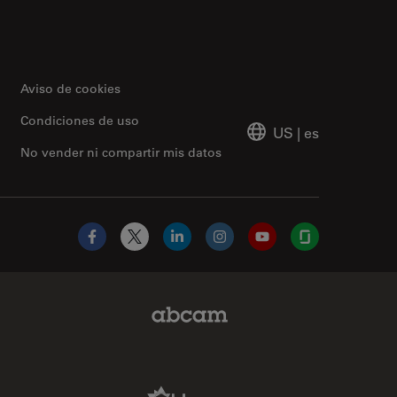
Aviso de cookies
Condiciones de uso
US
|
es
No vender ni compartir mis datos
Facebook
X
LinkedIn
Instagram
YouTube
Glassdoor
Abcam Limited Link
Aldevron Link