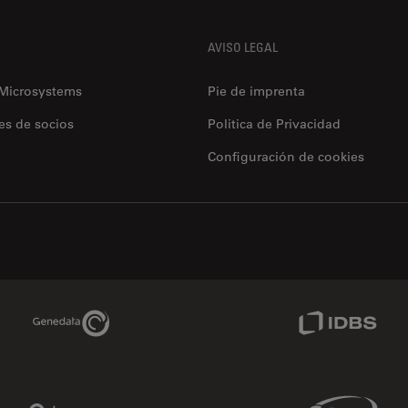
AVISO LEGAL
 Microsystems
Pie de imprenta
es de socios
Politica de Privacidad
Configuración de cookies
Genedata Link
IDBS Link
Phenomenex Link
Sciex Link