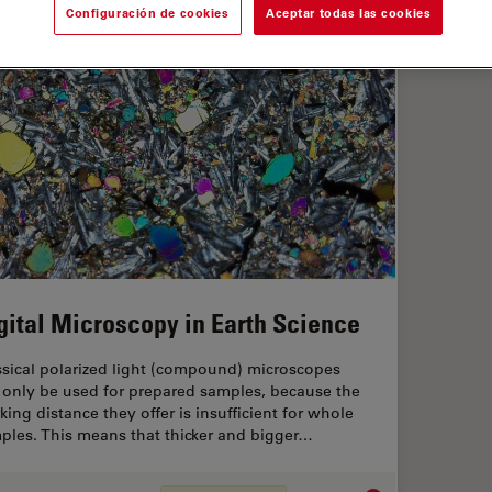
Configuración de cookies
Aceptar todas las cookies
gital Microscopy in Earth Science
ssical polarized light (compound) microscopes
 only be used for prepared samples, because the
king distance they offer is insufficient for whole
ples. This means that thicker and bigger…