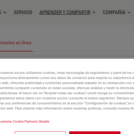
S
SERVICIO
APRENDER Y COMPARTIR
COMPAÑÍA
inarios en línea
nuestros socios utilizamos cookies, otras tecnologías de seguimiento y parte de los
roporciona directamente (como sus datos de contacto) para mejorar su experiencia 
o web, ofrecerle publicidad y contenido personalizado basado en su interacción con e
permitirle compartir contenido en redes sociales, efectuar análisis y medir la efectivi
licitarias. Al hacer clic en “Aceptar todas las cookies”, usted otorga su consentimie
partamos estos datos con nuestros socios (consulte el enlace siguiente). Siempre qu
r sus preferencias de consentimiento en la sección “Configuración de cookies”, en la
sitio web. Para obtener más información sobre nuestras políticas, consulte nuestro A
systems Cookie Partners Details
encia y análisis de materiales