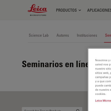
Leica Microsystems Logo
PRODUCTOS
APLICACIONE
Science Lab
Autores
Instituciones
Sem
Nosotros y 
Seminarios en línea
usted nos p
nuestro siti
sitios web, 
campañas pub
y a que com
puede cambia
de nuestro 
cookies.
Leica Micro
Ci