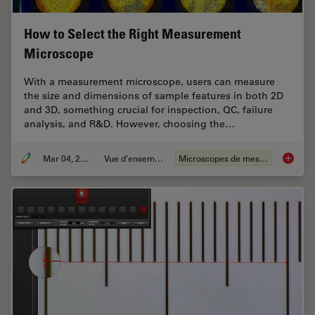
How to Select the Right Measurement
Microscope
With a measurement microscope, users can measure
the size and dimensions of sample features in both 2D
and 3D, something crucial for inspection, QC, failure
analysis, and R&D. However, choosing the…
Mar 04, 2026
Vue d'ensemble
Microscopes de mesure
How to 