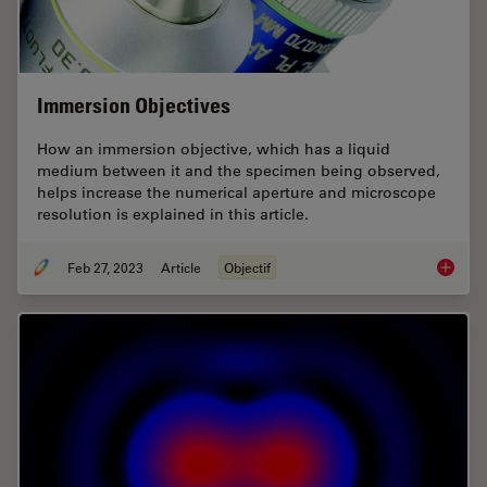
Immersion Objectives
How an immersion objective, which has a liquid
medium between it and the specimen being observed,
helps increase the numerical aperture and microscope
resolution is explained in this article.
Feb 27, 2023
Article
Objectif
Immersi