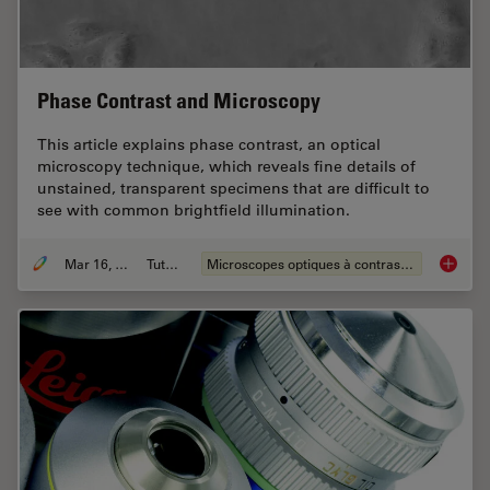
Phase Contrast and Microscopy
This article explains phase contrast, an optical
microscopy technique, which reveals fine details of
unstained, transparent specimens that are difficult to
see with common brightfield illumination.
Mar 16, 2023
Tutoriel
Microscopes optiques à contraste de phase
Phase C