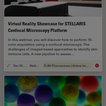
Virtual Reality Showcase for STELLARIS
Confocal Microscopy Platform
In this webinar, you will discover how to perform 10-
color acquisition using a confocal microscope. The
challenges of imaged-based approaches to identify skin
immune cells. A new pipeline to assess…
Dec 05, 2022
Webinaire
FLIM (Fluorescence Lifetime Imaging Microscopy)
Virtual