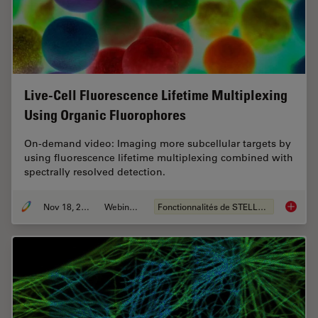
Live-Cell Fluorescence Lifetime Multiplexing
Using Organic Fluorophores
On-demand video: Imaging more subcellular targets by
using fluorescence lifetime multiplexing combined with
spectrally resolved detection.
Nov 18, 2022
Webinaire
Fonctionnalités de STELLARIS
Live-Ce