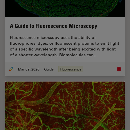
A Guide to Fluorescence Microscopy
Fluorescence microscopy uses the ability of
fluorophores, dyes, or fluorescent proteins to emit light
of a specific wavelength after being excited with light
of a shorter wavelength. Biomolecules can…
Mar 09, 2026
Guide
Fluorescence
A Guide