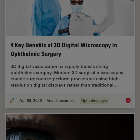
4 Key Benefits of 3D Digital Microscopy in
Ophthalmic Surgery
3D digital visualization is rapidly transforming
ophthalmic surgery. Modern 3D surgical microscopes
enable surgeons to perform procedures using high-
resolution digital displays rather than traditional…
Apr 08, 2026
Vue d'ensemble
Ophtalmologie
4 Key B