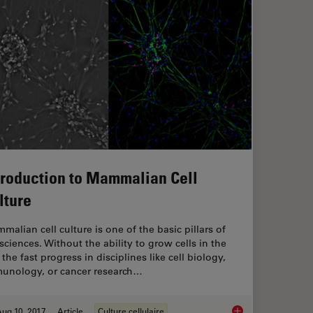
troduction to Mammalian Cell
lture
malian cell culture is one of the basic pillars of
 sciences. Without the ability to grow cells in the
 the fast progress in disciplines like cell biology,
unology, or cancer research…
ug 10, 2017
Article
Culture cellulaire
Introduction to Mam