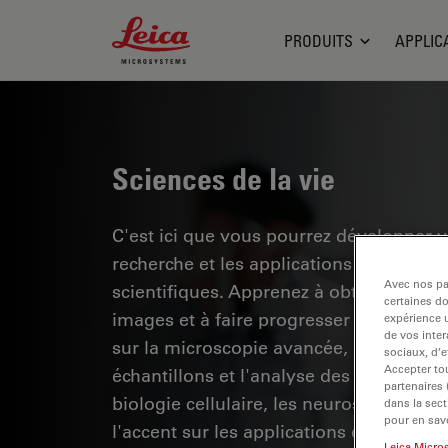
Leica Microsystems Logo
PRODUITS
APPLIC
Sciences de la vie
C'est ici que vous pourrez développer 
recherche et les applications pratiques
Avec nos par
scientifiques. Apprenez à obtenir une vis
certaines d
images et à faire progresser la recherc
expérience u
de vos inter
sur la microscopie avancée, les techniq
sociaux, d’e
Accepter tou
échantillons et l'analyse des images. 
partenaires
biologie cellulaire, les neurosciences et
dans la sect
pour en savo
l'accent sur les applications et les inno
Leica Micro