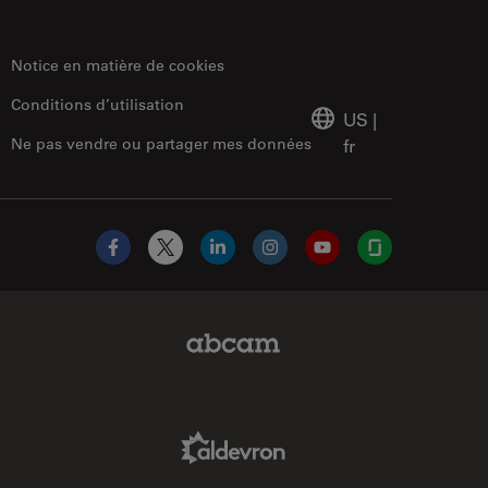
Notice en matière de cookies
Conditions d’utilisation
US
|
Ne pas vendre ou partager mes données
fr
Facebook
X
LinkedIn
Instagram
YouTube
Glassdoor
Abcam Limited Link
Aldevron Link