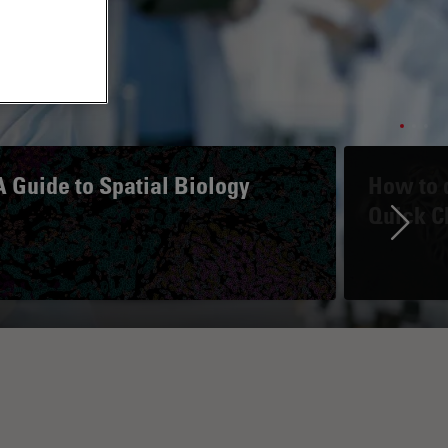
A Guide to Spatial Biology
How to d
Quick C
Ne