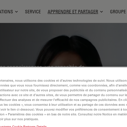
ATIONS
SERVICE
APPRENDRE ET PARTAGER
GROUPE
vos connaissances, vos capacités de
 de la microscopie dans divers domaines
tenaires, nous utilisons des cookies et d’autres technologies de suivi. Nous utiliso
ualisation précise, à interpréter les
onnées que vous nous fournissez directement, comme vos coordonnées, afin d’amélio
he. Trouvez des informations pertinentes
tilisateur sur notre site, de vous proposer des publicités et du contenu personnalisé
actions avec ce site et d’autres sites, de vous permettre de partager du contenu sur l
ues d'imagerie, la préparation des
ffectuer des analyses et de mesurer l’efficacité de nos campagnes publicitaires. En cl
s les cookies », vous consentez à leur utilisation et au partage de ces données avec
Les sujets abordés comprennent la
 (voir le lien ci-dessous). Vous pouvez modifier vos préférences de consentement à 
 la recherche sur le cancer, en mettant
ion « Paramètres des cookies » en bas de notre site. Consultez notre Notice en matiè
ir plus sur nos pratiques.
vations de pointe.
systems Cookie Partners Details