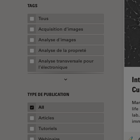
TAGS
Tous
Acquisition d’images
Analyse d'images
Analyse de la propreté
Analyse transversale pour
l’électronique
In
AR Surgery
Cu
Assemblée
TYPE DE PUBLICATION
Assurance de la qualité /
Mam
Contrôle de la qualité
All
life
lab,
Automobile et aérospatial
Articles
imm
Biologie cellulaire
Tutoriels
Biopharmaceutique
Webinaire
A