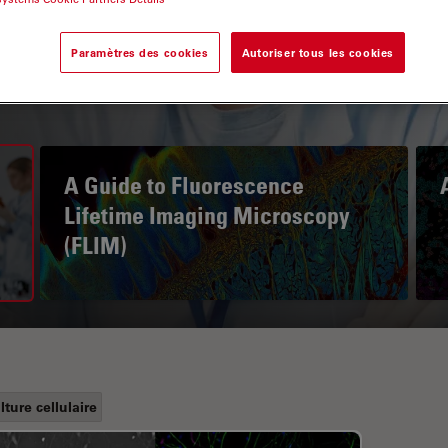
Paramètres des cookies
Autoriser tous les cookies
A Guide to Fluorescence
Lifetime Imaging Microscopy
(FLIM)
lture cellulaire