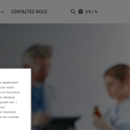
CONTACTEZ-NOUS
US
|
fr
Saisir un terme de recher
ns également
rer votre
s en fonction
es réseaux
iquant sur «
 nos
tout moment
re de cookies