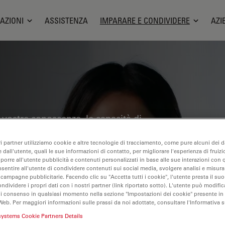
AZIONI
ASSISTENZA
IMPARARE E CONDIVIDERE
AZI
 vostre conoscenze, le capacità di
icroscopia in vari campi scientifici.
ri partner utilizziamo cookie e altre tecnologie di tracciamento, come pure alcuni dei da
one precisa, l'interpretazione delle
 dall'utente, quali le sue informazioni di contatto, per migliorare l'esperienza di fruizi
overete informazioni approfondite sulla
oporre all'utente pubblicità e contenuti personalizzati in base alle sue interazioni con q
nsentire all'utente di condividere contenuti sui social media, svolgere analisi e misurar
 imaging, sulla preparazione dei
 campagne pubblicitarie. Facendo clic su "Accetta tutti i cookie", l'utente presta il s
ondividere i propri dati con i nostri partner (link riportato sotto). L'utente può modific
 Gli argomenti trattati comprendono la
di consenso in qualsiasi momento nella sezione "Impostazioni dei cookie" presente in
ricerca sul cancro, con particolare
Web. Per maggiori informazioni sulle prassi da noi adottate, consultare l'Informativa 
azioni più avanzate.
systems Cookie Partners Details