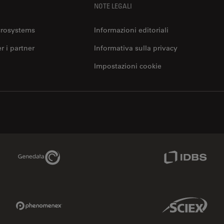
NOTE LEGALI
crosystems
Informazioni editoriali
er i partner
Informativa sulla privacy
Impostazioni cookie
Genedata Link
IDBS Link
Phenomenex Link
Sciex Link