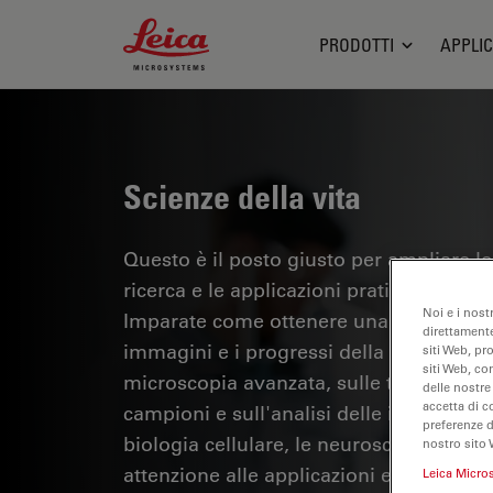
Leica Microsystems Logo
PRODOTTI
APPLIC
Scienze della vita
Questo è il posto giusto per ampliare le
ricerca e le applicazioni pratiche della m
Noi e i nost
Imparate come ottenere una visualizzazi
direttamente
immagini e i progressi della ricerca. Tr
siti Web, pr
siti Web, co
microscopia avanzata, sulle tecniche di
delle nostre
accetta di c
campioni e sull'analisi delle immagini.
preferenze 
biologia cellulare, le neuroscienze e la 
nostro sito 
attenzione alle applicazioni e alle innov
Leica Micro