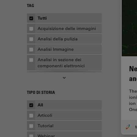
TAG
Tutti
Acquisizione delle immagini
Analisi della pulizia
Analisi Immagine
Analisi in sezione dei
componenti elettronici
Ne
Analisi multiplex spaziale
an
Anatomia patologica
The
TIPO DI STORIA
Apertura Numerica
ion
ion
All
AR Surgery
One
Articoli
Assemblaggio
Tutorial
M
Automotive e aerospaziale
Webinar