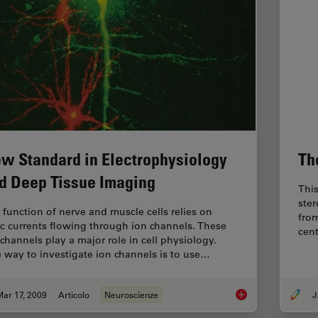
w Standard in Electrophysiology
Th
d Deep Tissue Imaging
This
ste
 function of nerve and muscle cells relies on
from
ic currents flowing through ion channels. These
cen
 channels play a major role in cell physiology.
 way to investigate ion channels is to use…
ar 17, 2009
Articolo
Neuroscienze
J
New Standard in Ele