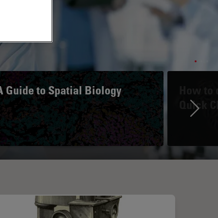
A Guide to Spatial Biology
How to d
Quick C
Ne