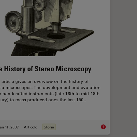
e History of Stereo Microscopy
 article gives an overview on the history of
reo microscopes. The development and evolution
 handcrafted instruments (late 16th to mid-18th
tury) to mass produced ones the last 150…
an 11, 2007
Articolo
Storia
ctrophysiology and Deep Tissue Imaging
The History of Ster