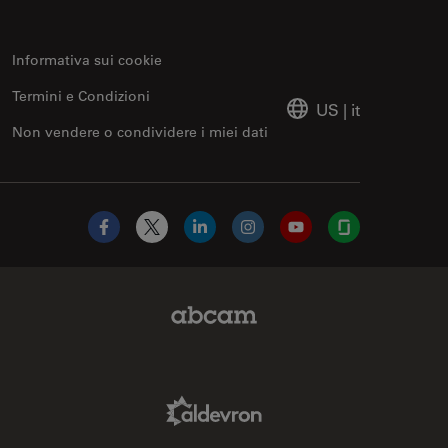
Informativa sui cookie
Termini e Condizioni
US
|
it
Non vendere o condividere i miei dati
Facebook
X
LinkedIn
Instagram
YouTube
Glassdoor
Abcam Limited Link
Aldevron Link