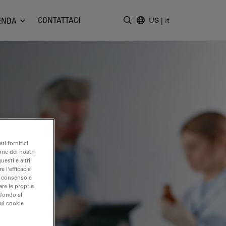
CONTATTACI
ENDA
US
|
it
Inserire il termine di ricerc
ti fornitici
one dei nostri
uesti e altri
e l'efficacia
uo consenso e
are le proprie
 fondo al
sui cookie