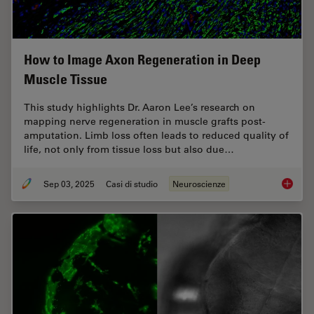
How to Image Axon Regeneration in Deep
Muscle Tissue
This study highlights Dr. Aaron Lee’s research on
mapping nerve regeneration in muscle grafts post-
amputation. Limb loss often leads to reduced quality of
life, not only from tissue loss but also due…
Sep 03, 2025
Casi di studio
Neuroscienze
How to 