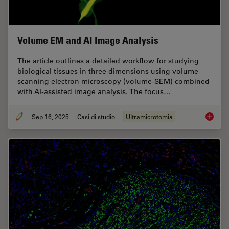
Volume EM and AI Image Analysis
The article outlines a detailed workflow for studying
biological tissues in three dimensions using volume-
scanning electron microscopy (volume-SEM) combined
with AI-assisted image analysis. The focus…
Sep 16, 2025
Casi di studio
Ultramicrotomia
Volume 