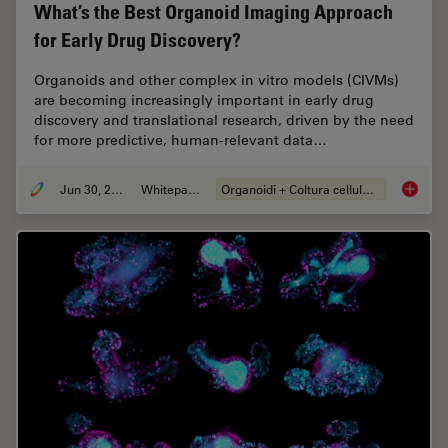
What’s the Best Organoid Imaging Approach
for Early Drug Discovery?
Organoids and other complex in vitro models (CIVMs)
are becoming increasingly important in early drug
discovery and translational research, driven by the need
for more predictive, human-relevant data…
Jun 30, 2026
Whitepaper
Organoidi + Coltura cellulare 3D
What’s 