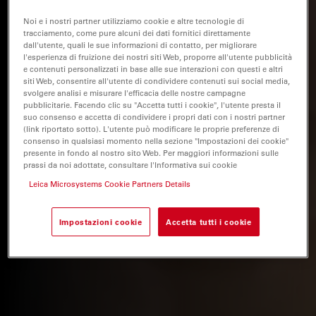
Noi e i nostri partner utilizziamo cookie e altre tecnologie di
tracciamento, come pure alcuni dei dati fornitici direttamente
dall'utente, quali le sue informazioni di contatto, per migliorare
l'esperienza di fruizione dei nostri siti Web, proporre all'utente pubblicità
e contenuti personalizzati in base alle sue interazioni con questi e altri
siti Web, consentire all'utente di condividere contenuti sui social media,
svolgere analisi e misurare l'efficacia delle nostre campagne
pubblicitarie. Facendo clic su "Accetta tutti i cookie", l'utente presta il
suo consenso e accetta di condividere i propri dati con i nostri partner
(link riportato sotto). L'utente può modificare le proprie preferenze di
consenso in qualsiasi momento nella sezione "Impostazioni dei cookie"
presente in fondo al nostro sito Web. Per maggiori informazioni sulle
prassi da noi adottate, consultare l'Informativa sui cookie
Leica Microsystems Cookie Partners Details
Impostazioni cookie
Accetta tutti i cookie