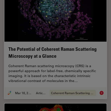
The Potential of Coherent Raman Scattering
Microscopy at a Glance
Coherent Raman scattering microscopy (CRS) is a
powerful approach for label-free, chemically specific
imaging. It is based on the characteristic intrinsic
vibrational contrast of molecules in the…
Mar 16, 2022
Articolo
Coherent Raman Scattering (CRS)
The Pot