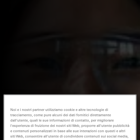
Noi e i nostri partner utilizziamo cookie e altre tecnologie di
tracciamento, come pure alcuni dei dati fornitici direttamente
dall'utente, quali le sue informazioni di contatto, per migliorare
l'esperienza di fruizione dei nostri siti Web, proporre all'utente pubblicità
e contenuti personalizzati in base alle sue interazioni con questi e altri
siti Web, consentire all'utente di condividere contenuti sui social media,