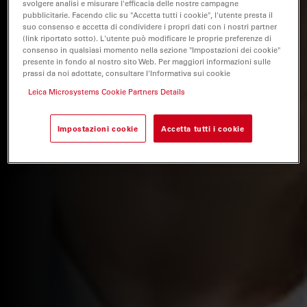
svolgere analisi e misurare l'efficacia delle nostre campagne
pubblicitarie. Facendo clic su "Accetta tutti i cookie", l'utente presta il
suo consenso e accetta di condividere i propri dati con i nostri partner
(link riportato sotto). L'utente può modificare le proprie preferenze di
consenso in qualsiasi momento nella sezione "Impostazioni dei cookie"
presente in fondo al nostro sito Web. Per maggiori informazioni sulle
prassi da noi adottate, consultare l'Informativa sui cookie
Leica Microsystems Cookie Partners Details
Impostazioni cookie
Accetta tutti i cookie