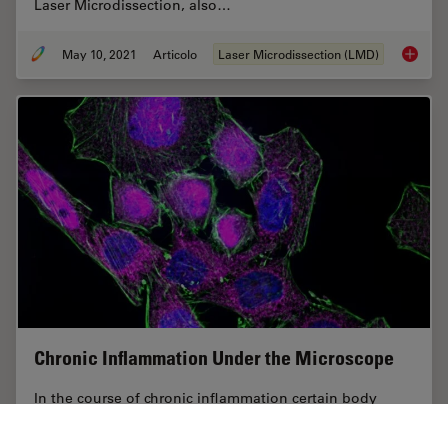
Laser Microdissection, also…
May 10, 2021
Articolo
Laser Microdissection (LMD)
20 Year
Chronic Inflammation Under the Microscope
In the course of chronic inflammation certain body
areas are recurrently inflamed. This goes along with
many human diseases. With the help of widefield light