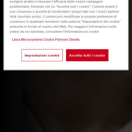
svolgere analisi e misurare l'efficacia delle nostre campagne
pubblicitarie. Facendo clic su "Accetta tutti i cookie", l'utente presta il
suo consenso e accetta di condividere i propri dati con i nostri partner
(link riportato sotto). L'utente può modificare le proprie preferenze di
consenso in qualsiasi momento nella sezione "Impostazioni dei cookie"
presente in fondo al nostro sito Web. Per maggiori informazioni sulle
prassi da noi adottate, consultare l'Informativa sui cookie
Leica Microsystems Cookie Partners Details
Impostazioni cookie
Accetta tutti i cookie