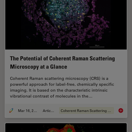
The Potential of Coherent Raman Scattering
Microscopy at a Glance
Coherent Raman scattering microscopy (CRS) is a
powerful approach for label-free, chemically specific
imaging. It is based on the characteristic intrinsic
vibrational contrast of molecules in the…
Mar 16, 2022
Articolo
Coherent Raman Scattering (CRS)
The Pot