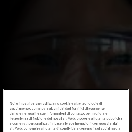
Noi e i nostri partner utilizziamo cookie e altre tecnologie di
tracciamento, come pure alcuni dei dati fornitici direttamente
dall'utente, quali le sue informazioni di contatto, per migliorare
l'esperienza di fruizione dei nostri siti Web, proporre all'utente pubblicità
e contenuti personalizzati in base alle sue interazioni con questi e altri
siti Web, consentire all'utente di condividere contenuti sui social media,