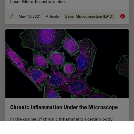
Laser Microdissection, also…
May 10, 2021
Articolo
Laser Microdissection (LMD)
20 Year
Chronic Inflammation Under the Microscope
In the course of chronic inflammation certain body
areas are recurrently inflamed. This goes along with
many human diseases. With the help of widefield light