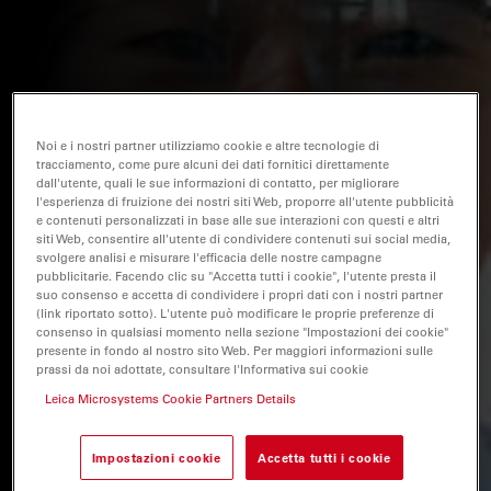
Noi e i nostri partner utilizziamo cookie e altre tecnologie di
tracciamento, come pure alcuni dei dati fornitici direttamente
dall'utente, quali le sue informazioni di contatto, per migliorare
l'esperienza di fruizione dei nostri siti Web, proporre all'utente pubblicità
e contenuti personalizzati in base alle sue interazioni con questi e altri
siti Web, consentire all'utente di condividere contenuti sui social media,
svolgere analisi e misurare l'efficacia delle nostre campagne
pubblicitarie. Facendo clic su "Accetta tutti i cookie", l'utente presta il
suo consenso e accetta di condividere i propri dati con i nostri partner
(link riportato sotto). L'utente può modificare le proprie preferenze di
consenso in qualsiasi momento nella sezione "Impostazioni dei cookie"
presente in fondo al nostro sito Web. Per maggiori informazioni sulle
prassi da noi adottate, consultare l'Informativa sui cookie
Leica Microsystems Cookie Partners Details
Impostazioni cookie
Accetta tutti i cookie