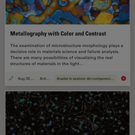
Metallography with Color and Contrast
The examination of microstructure morphology plays a
decisive role in materials science and failure analysis.
There are many possibilities of visualizing the real
structures of materials in the light…
Aug 30, 2011
Articolo
Analisi in sezione dei componenti elettronici
Metallo