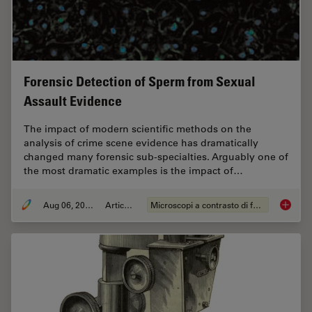
Forensic Detection of Sperm from Sexual
Assault Evidence
The impact of modern scientific methods on the
analysis of crime scene evidence has dramatically
changed many forensic sub-specialties. Arguably one of
the most dramatic examples is the impact of…
Aug 06, 2008
Articolo
Microscopi a contrasto di fase
Forensi