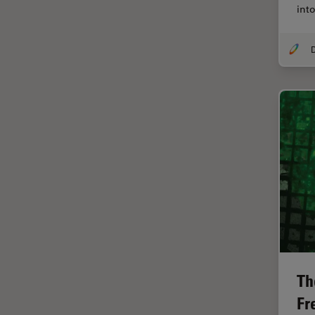
(CRS)
int
Colorazione
Conservazione dei beni
artistici
Contrast Methods in Light
Microscopy
Cryo SEM
Cultura Cellulare
Didattica
Dissezione
Drosophila Research
EMBL Imaging Centre
Ergonomia
Th
F-Tecnica
Fr