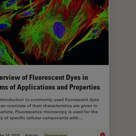
erview of Fluorescent Dyes in
rms of Applications and Properties
introduction to commonly used fluorescent dyes
an overview of their characteristics are given in
 article. Fluorescence microscopy is used for the
y of specific cellular components with…
ar 16, 2026
Articolo
Fluorescenza
ng Protocols for Ultrastructural 3D EM
Overview of Fluoresc