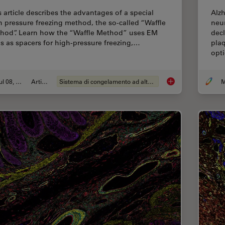
s article describes the advantages of a special
Alzh
h pressure freezing method, the so-called “Waffle
neur
hod”. Learn how the “Waffle Method” uses EM
decl
ds as spacers for high-pressure freezing,…
plaq
opt
Jul 08, 2025
Articolo
Sistema di congelamento ad alta pressione
M
The “Waffle Method