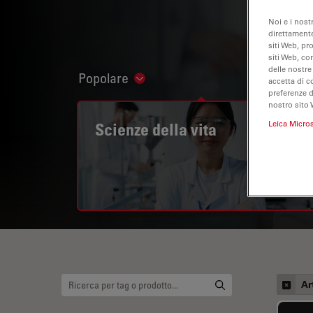
Noi e i nost
direttamente
siti Web, pr
siti Web, co
delle nostre
Popolare
Show subnavigation
accetta di c
preferenze 
nostro sito 
Leica Micro
Scienze della vita
Ar