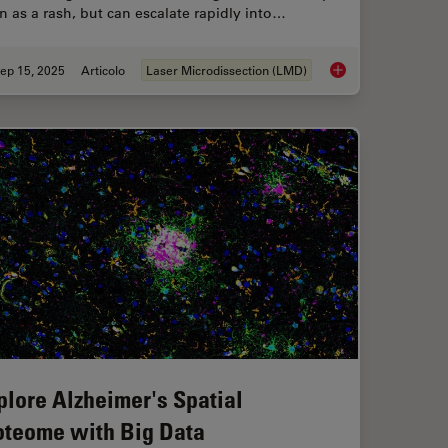
n as a rash, but can escalate rapidly into…
ep 15, 2025
Articolo
Laser Microdissection (LMD)
ms - From “Infinity Optics” to the Infinity Port
How a Breakthrough 
plore Alzheimer's Spatial
oteome with Big Data