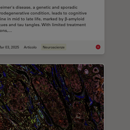
eimer's disease, a genetic and sporadic
odegenerative condition, leads to cognitive
ine in mid to late life, marked by β-amyloid
ues and tau tangles. With limited treatment
ions,…
ar 03, 2025
Articolo
Neuroscienze
”: High-Pressure Freeze Complex Samples
Explore Alzheimer's 