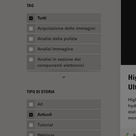
TAG
Tutti
Acquisizione delle immagini
Analisi della pulizia
Analisi Immagine
Analisi in sezione dei
componenti elettronici
Hi
Analisi multiplex spaziale
Ul
Anatomia patologica
TIPO DI STORIA
Apertura Numerica
Hig
All
hyd
AR Surgery
sta
Articoli
Assemblaggio
mor
Tutorial
Automotive e aerospaziale
Webinar