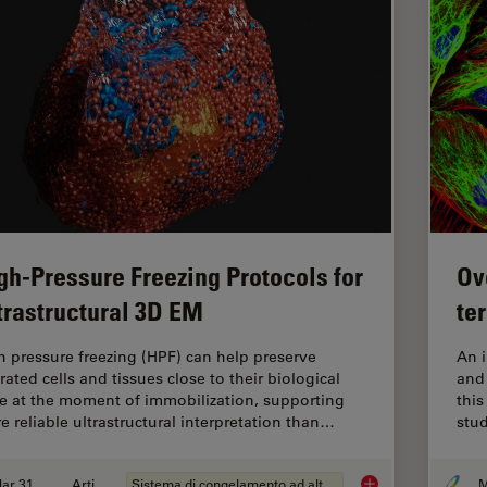
gh-Pressure Freezing Protocols for
Ov
trastructural 3D EM
te
h pressure freezing (HPF) can help preserve
An 
rated cells and tissues close to their biological
and 
te at the moment of immobilization, supporting
this
e reliable ultrastructural interpretation than…
stud
Mar 31, 2026
Articolo
Sistema di congelamento ad alta pressione
M
High-Pressure Freezi