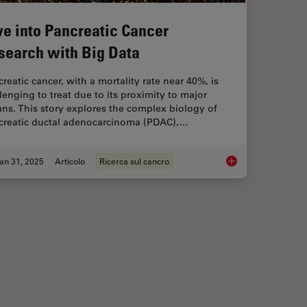
ve into Pancreatic Cancer
search with Big Data
reatic cancer, with a mortality rate near 40%, is
lenging to treat due to its proximity to major
ns. This story explores the complex biology of
creatic ductal adenocarcinoma (PDAC),…
an 31, 2025
Articolo
Ricerca sul cancro
Complexity of Colon Cancer with Big Data
Dive into Pancreatic