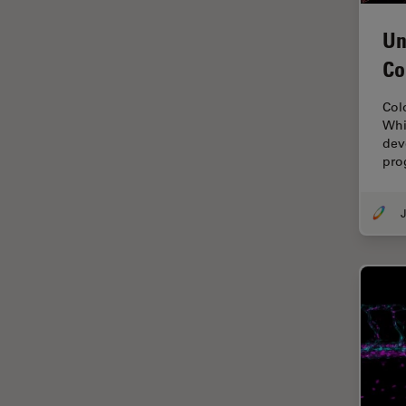
Imaging e analisi tissutale
avanzata
Un
Imaging in 3D
Co
Imaging in vivo dell'intero
organismo
Col
Whil
Imaging Microhub
dev
pro
Imaging per live cell
Imaging Quantitativo
J
Immunofluorescenza
Imperial Imaging Hub
Industria dell'elettronica e dei
semiconduttori
Industria metallurgica
Intelligenza Artificiale
Inverted Microscopy