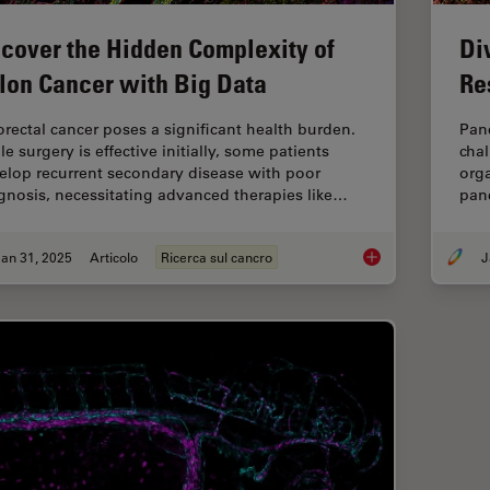
cover the Hidden Complexity of
Di
lon Cancer with Big Data
Re
orectal cancer poses a significant health burden.
Panc
e surgery is effective initially, some patients
chal
elop recurrent secondary disease with poor
orga
gnosis, necessitating advanced therapies like…
pan
an 31, 2025
Articolo
Ricerca sul cancro
J
Uncover the Hidden 