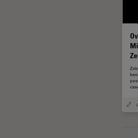
La ricerca Life Sciences
Laser Induced Breakdown
Spectroscopy (LIBS)
Ov
Laser Microdissection (LMD)
Mi
Lente dell’obiettivo
Ze
Limite di diffrazione
Malattie neurodegenerative
Zeb
ben
Metallografia
pose
cas
Microchirurgia
Microelttronica
J
Microscopi a contrasto di fase
Microscopi Automatici
Microscopi d'ispezione