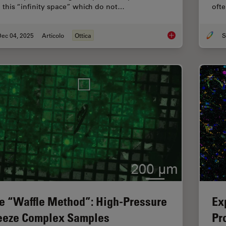
o this “infinity space” which do not…
ofte
Dec 04, 2025
Articolo
Ottica
S
Infinity Optical Syste
e “Waffle Method”: High-Pressure
Ex
eeze Complex Samples
Pr