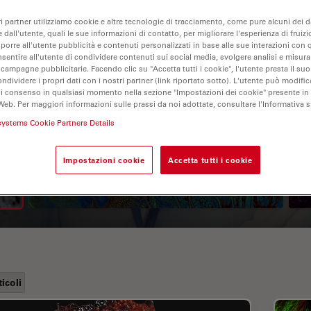
ri partner utilizziamo cookie e altre tecnologie di tracciamento, come pure alcuni dei da
 dall'utente, quali le sue informazioni di contatto, per migliorare l'esperienza di fruizi
oporre all'utente pubblicità e contenuti personalizzati in base alle sue interazioni con q
nsentire all'utente di condividere contenuti sui social media, svolgere analisi e misurar
 campagne pubblicitarie. Facendo clic su "Accetta tutti i cookie", l'utente presta il s
ondividere i propri dati con i nostri partner (link riportato sotto). L'utente può modific
di consenso in qualsiasi momento nella sezione "Impostazioni dei cookie" presente in
Web. Per maggiori informazioni sulle prassi da noi adottate, consultare l'Informativa 
systems Cookie Partners Details
A Guide to Fluorescence
Lifetime Imaging Microscopy
Impostazioni cookie
Accetta tutti i cookie
(FLIM)
ticoli