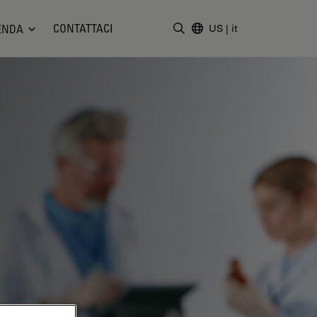
CONTATTACI
ENDA
US
|
it
Inserire il termine di ricerc