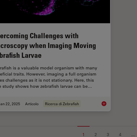
ercoming Challenges with
croscopy when Imaging Moving
brafish Larvae
rafish is a valuable model organism with many
eficial traits. However, imaging a full organism
s challenges as it is not stationary. Here, this
e study shows how zebrafish larvae can be…
an 22, 2025
Articolo
Ricerca di Zebrafish
Overcoming Challen
1
2
3
4
...