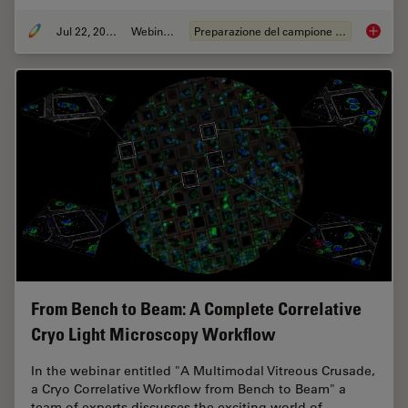
Jul 22, 2025
Webinar:
Preparazione del campione EM
Integra
From Bench to Beam: A Complete Correlative
Cryo Light Microscopy Workflow
In the webinar entitled "A Multimodal Vitreous Crusade,
a Cryo Correlative Workflow from Bench to Beam" a
team of experts discusses the exciting world of