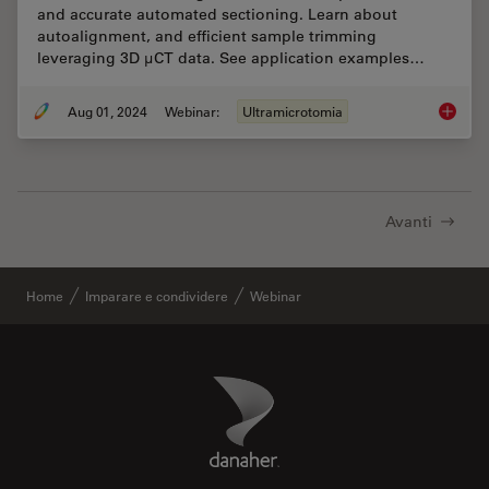
and accurate automated sectioning. Learn about
autoalignment, and efficient sample trimming
leveraging 3D µCT data. See application examples…
Aug 01, 2024
Webinar:
Ultramicrotomia
Improve
Avanti
Home
Imparare e condividere
Webinar
Danaher Logo
Footer