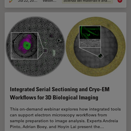
Jul 22, 2025
Webinar:
Scienza dei materiali e analisi
Reveali
Integrated Serial Sectioning and Cryo-EM
Workflows for 3D Biological Imaging
This on-demand webinar explores how integrated tools
can support electron microscopy workflows from
sample preparation to image analysis. Experts Andreia
Pinto, Adrian Boey, and Hoyin Lai present the…