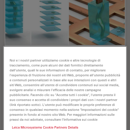
Cryo-ET Sample Preparation: From Waffle
Noi e i nostri partner utilizziamo cookie e altre tecnologie di
Method to Serial Lift-Out
tracciamento, come pure alcuni dei dati fornitici direttamente
dall'utente, quali le sue informazioni di contatto, per migliorare
Cryo-ET sample preparation becomes more demanding
l'esperienza di fruizione dei nostri siti Web, proporre all'utente pubblicità
when specimens are thicker, larger, or more complex.
e contenuti personalizzati in base alle sue interazioni con questi e altri
This webinar brings together four perspectives on how
siti Web, consentire all'utente di condividere contenuti sui social media,
svolgere analisi e misurare l'efficacia delle nostre campagne
high-pressure freezing can be connected…
pubblicitarie. Facendo clic su "Accetta tutti i cookie", l'utente presta il
suo consenso e accetta di condividere i propri dati con i nostri partner
(link riportato sotto). L'utente può modificare le proprie preferenze di
Jul 08, 2026
Webinar:
Sistema di congelamento ad alta pressione
Cryo-ET
consenso in qualsiasi momento nella sezione "Impostazioni dei cookie"
presente in fondo al nostro sito Web. Per maggiori informazioni sulle
prassi da noi adottate, consultare l'Informativa sui cookie
Leica Microsystems Cookie Partners Details