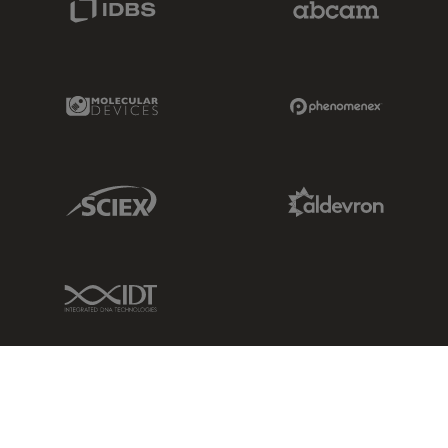
Molecular Devices Link
Phenomenex L
Sciex Link
Aldevron Link
IDT Link