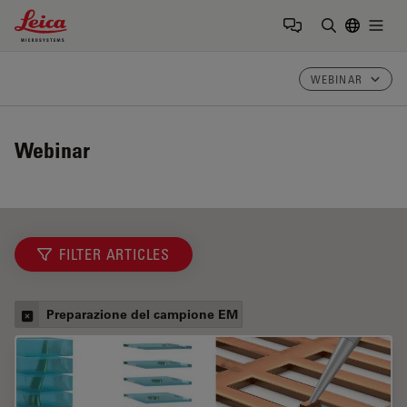
Leica Microsystems Logo
Togg
Inserire il 
WEBINAR
Webinar
FILTER ARTICLES
Preparazione del campione EM