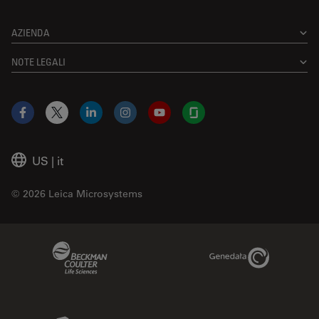
AZIENDA
NOTE LEGALI
Facebook
X
LinkedIn
Instagram
YouTube
Glassdoor
US
|
it
© 2026 Leica Microsystems
Beckman Coulter Link
Genedata Link
IDBS Link
Abcam Limited