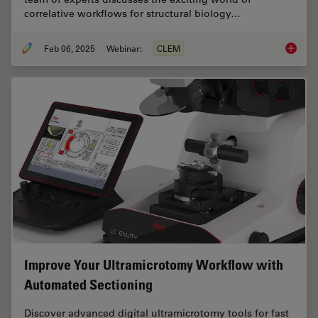
correlative workflows for structural biology…
Feb 06, 2025
Webinar:
CLEM
From Be
Improve Your Ultramicrotomy Workflow with
Automated Sectioning
Discover advanced digital ultramicrotomy tools for fast