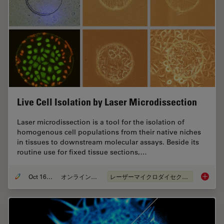
Live Cell Isolation by Laser Microdissection
Laser microdissection is a tool for the isolation of
homogenous cell populations from their native niches
in tissues to downstream molecular assays. Beside its
routine use for fixed tissue sections,…
Oct 16, 2018
オンラインセミナー
レーザーマイクロダイセクション（LMD）
Live Cel