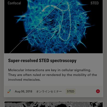
Super-resolved STED spectroscopy
Molecular interactions are key in cellular signalling.
They are often ruled or rendered by the mobility of the
involved molecules.
Aug 06, 2018
オンラインセミナー
STED
Super-r