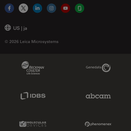
Facebook
X
LinkedIn
Instagram
YouTube
Glassdoor
US
|
ja
© 2026 Leica Microsystems
Beckman Coulter Link
Genedata Link
IDBS Link
Abcam Limited
Molecular Devices Link
Phenomenex L