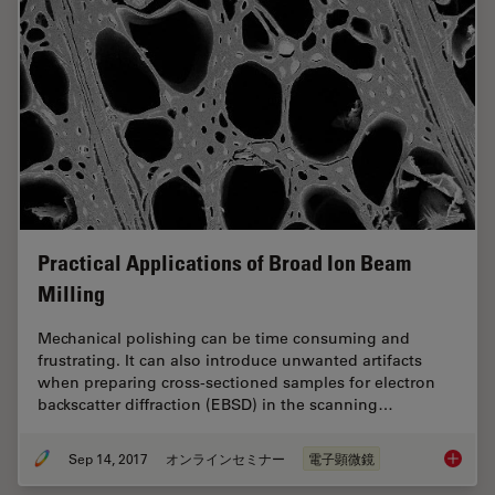
Practical Applications of Broad Ion Beam
Milling
Mechanical polishing can be time consuming and
frustrating. It can also introduce unwanted artifacts
when preparing cross-sectioned samples for electron
backscatter diffraction (EBSD) in the scanning…
Sep 14, 2017
オンラインセミナー
電子顕微鏡
Practica