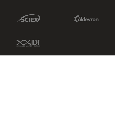
Sciex Link
Aldevron Link
IDT Link