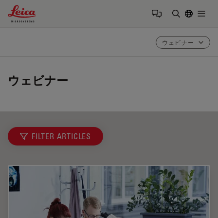
Leica Microsystems Logo
Togg
検索用語を
ウェビナー
ウェビナー
FILTER ARTICLES