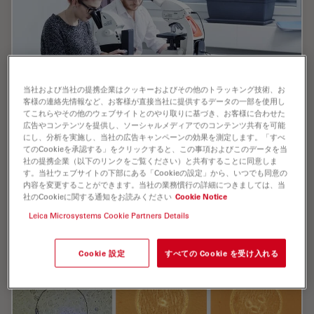
当社および当社の提携企業はクッキーおよびその他のトラッキング技術、お
客様の連絡先情報など、お客様が直接当社に提供するデータの一部を使用し
てこれらやその他のウェブサイトとのやり取りに基づき、お客様に合わせた
広告やコンテンツを提供し、ソーシャルメディアでのコンテンツ共有を可能
Digital Classroom Options
にし、分析を実施し、当社の広告キャンペーンの効果を測定します。「すべ
てのCookieを承認する」をクリックすると、この事項およびこのデータを当
社の提携企業（以下のリンクをご覧ください）と共有することに同意しま
As teachers, you know your big challenge is to catch
す。当社ウェブサイトの下部にある「Cookieの設定」から、いつでも同意の
and keep the students’ attention and the best chance
内容を変更することができます。当社の業務慣行の詳細につきましては、当
for this is by making the environment interactive. In the
社のCookieに関する通知をお読みください
Cookie Notice
case of the Microscopy Classroom, we…
Leica Microsystems Cookie Partners Details
Jul 09, 2019
オンラインセミナー
デジタルマイクロスコープ
Digital
Cookie 設定
すべての Cookie を受け入れる