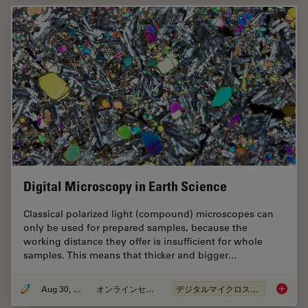
Digital Microscopy in Earth Science
Classical polarized light (compound) microscopes can
only be used for prepared samples, because the
working distance they offer is insufficient for whole
samples. This means that thicker and bigger…
Aug 30, 2017
オンラインセミナー
デジタルマイクロスコープ
Digital