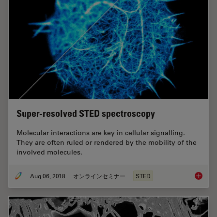
Super-resolved STED spectroscopy
Molecular interactions are key in cellular signalling.
They are often ruled or rendered by the mobility of the
involved molecules.
Aug 06, 2018
オンラインセミナー
STED
Super-r