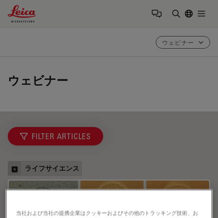
Leica Microsystems Logo
Togg
検索用語を
ウェビナー
ウェビナー
FILTER ARTICLES
ライフサイエンス
当社および当社の提携企業はクッキーおよびその他のトラッキング技術、お