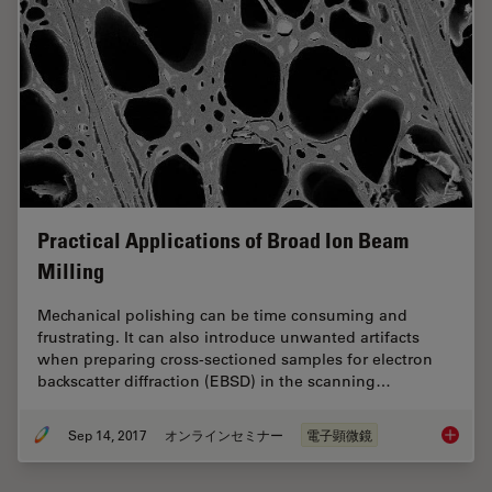
Practical Applications of Broad Ion Beam
Milling
Mechanical polishing can be time consuming and
frustrating. It can also introduce unwanted artifacts
when preparing cross-sectioned samples for electron
backscatter diffraction (EBSD) in the scanning…
Sep 14, 2017
オンラインセミナー
電子顕微鏡
Practica