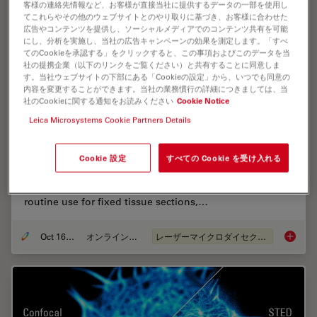
客様の連絡先情報など、お客様が直接当社に提供するデータの一部を使用し
てこれらやその他のウェブサイトとのやり取りに基づき、お客様に合わせた
広告やコンテンツを提供し、ソーシャルメディアでのコンテンツ共有を可能
にし、分析を実施し、当社の広告キャンペーンの効果を測定します。「すべ
てのCookieを承認する」をクリックすると、この事項およびこのデータを当
社の提携企業（以下のリンクをご覧ください）と共有することに同意しま
す。当社ウェブサイトの下部にある「Cookieの設定」から、いつでも同意の
内容を変更することができます。当社の業務慣行の詳細につきましては、当
社のCookieに関する通知をお読みください
Cookie Notice
Leica Microsystems Cookie Partners Details
Live Cell Isolation by Laser Microdissection
Cookie 設定
すべての Cookie を受け入れる
Laser microdissection is a tool for the isolation of
homogenous cell populations from their native niches
in tissues to downstream molecular assays. Beside its
routine use for fixed tissue sections,…
Oct 16, 2018
オンラインセミナー
レーザーマイクロダイセクション（LMD）
Live Cel