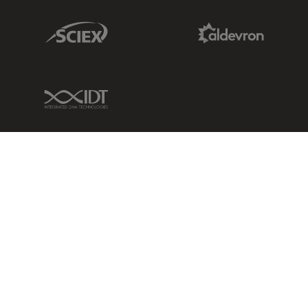
Sciex Link
Aldevron Link
IDT Link