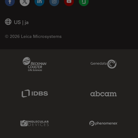
Facebook
X
LinkedIn
Instagram
YouTube
Glassdoor
US
|
ja
© 2026 Leica Microsystems
Beckman Coulter Link
Genedata Link
IDBS Link
Abcam Limited
Molecular Devices Link
Phenomenex L