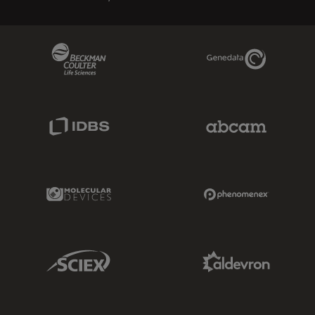
Beckman Coulter Link
Genedata Link
IDBS Link
Abcam Limited
Molecular Devices Link
Phenomenex L
Sciex Link
Aldevron Link