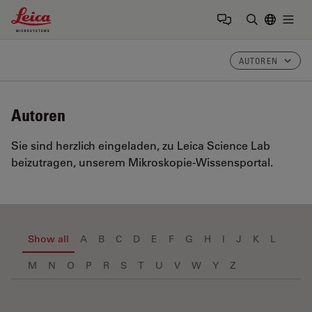
Leica Microsystems Logo
Togg
Suchbegrif
AUTOREN
Autoren
Sie sind herzlich eingeladen, zu Leica Science Lab
beizutragen, unserem Mikroskopie-Wissensportal.
Show all
A
B
C
D
E
F
G
H
I
J
K
L
M
N
O
P
R
S
T
U
V
W
Y
Z