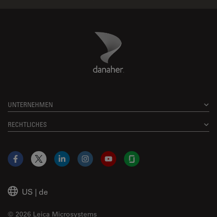
Danaher Logo
Footer
UNTERNEHMEN
RECHTLICHES
Facebook
X
LinkedIn
Instagram
YouTube
Glassdoor
US
|
de
© 2026 Leica Microsystems