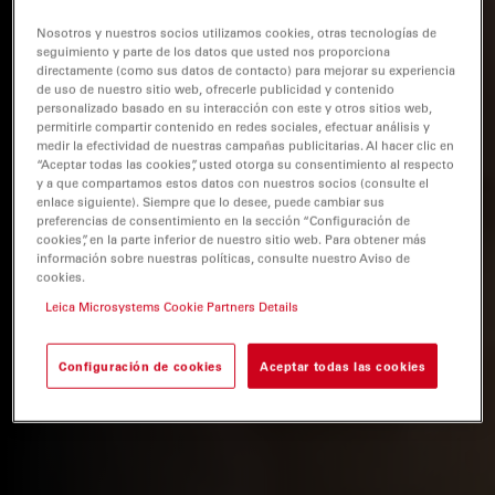
Nosotros y nuestros socios utilizamos cookies, otras tecnologías de
seguimiento y parte de los datos que usted nos proporciona
directamente (como sus datos de contacto) para mejorar su experiencia
de uso de nuestro sitio web, ofrecerle publicidad y contenido
personalizado basado en su interacción con este y otros sitios web,
permitirle compartir contenido en redes sociales, efectuar análisis y
medir la efectividad de nuestras campañas publicitarias. Al hacer clic en
“Aceptar todas las cookies”, usted otorga su consentimiento al respecto
y a que compartamos estos datos con nuestros socios (consulte el
enlace siguiente). Siempre que lo desee, puede cambiar sus
preferencias de consentimiento en la sección “Configuración de
cookies”, en la parte inferior de nuestro sitio web. Para obtener más
información sobre nuestras políticas, consulte nuestro Aviso de
cookies.
Leica Microsystems Cookie Partners Details
Configuración de cookies
Aceptar todas las cookies