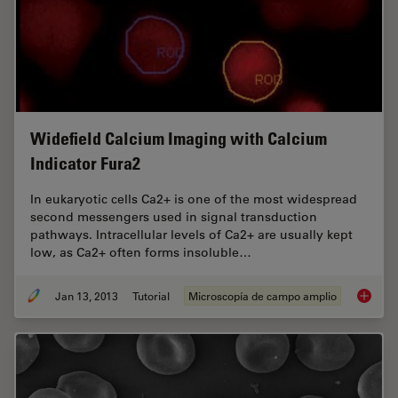
Widefield Calcium Imaging with Calcium
Indicator Fura2
In eukaryotic cells Ca2+ is one of the most widespread
second messengers used in signal transduction
pathways. Intracellular levels of Ca2+ are usually kept
low, as Ca2+ often forms insoluble…
Jan 13, 2013
Tutorial
Microscopía de campo amplio
Widefie