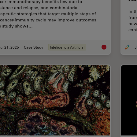
cer immunotherapy benefits few due to
istance and relapse, and combinatorial
In t
rapeutic strategies that target multiple steps of
fro
 cancer-immunity cycle may improve outcomes.
new 
s study shows…
conf
ul 21, 2025
Case Study
Inteligencia Artificial
J
Multiplexed Imagin