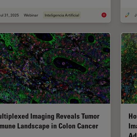
ul 31, 2025
Webinar
Inteligencia Artificial
J
Development and Der
ltiplexed Imaging Reveals Tumor
Ho
mune Landscape in Colon Cancer
Im
Ad