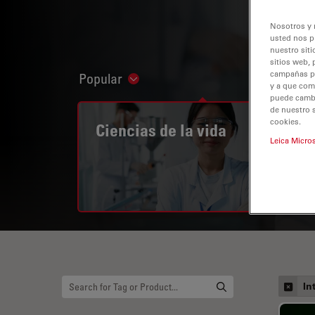
Nosotros y 
usted nos p
nuestro siti
sitios web, 
campañas pub
Popular
Show subnavigation
y a que com
puede cambia
de nuestro 
cookies.
Ciencias de la vida
Leica Micro
In