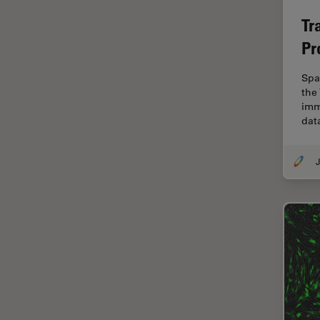
Tr
Dispersión Raman Coherente
(CRS)
Pr
Drosophila Research
Spa
Educación
the
imm
Enfermedades
dat
neurodegenerativas
Ergonomía
J
Especialidades médicas
Espectroscopia de
descomposición inducida por
láser (LIBS)
F-Techniques
Fabricación de baterías
FLIM (microscopía de
tiempos de vida de