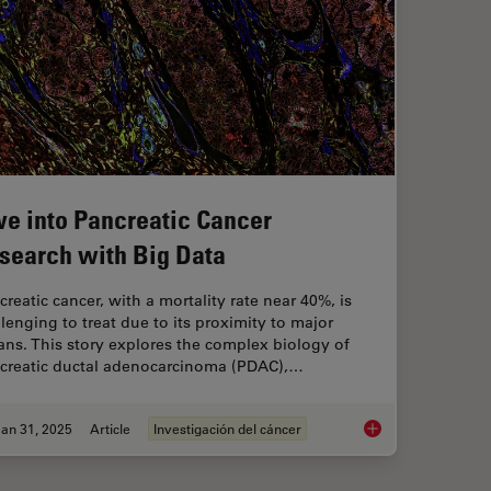
ve into Pancreatic Cancer
search with Big Data
creatic cancer, with a mortality rate near 40%, is
llenging to treat due to its proximity to major
ans. This story explores the complex biology of
creatic ductal adenocarcinoma (PDAC),…
an 31, 2025
Article
Investigación del cáncer
Dive into Pancreati