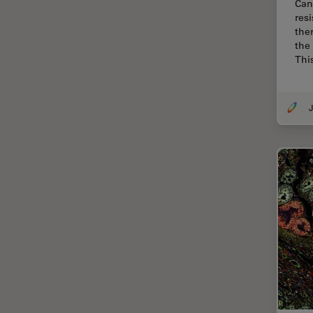
Can
res
Cirugía de córnea
the
the
Cirugía de glaucoma
Thi
Cirugías de retina
CLEM
J
Conceptos básicos de
microscopía
Congelación a alta presión
Conservación de arte
Contrast Methods in Light
Microscopy
Crio SEM
Cultivo celular
De microscopía
Disección