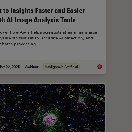
t to Insights Faster and Easier
th AI Image Analysis Tools
over how Aivia helps scientists streamline image
ysis with fast setup, accurate AI detection, and
 batch processing.
ay 22, 2025
Webinar
Inteligencia Artificial
ch with Spatial Proteomics Workflows
Get to Insights Faste