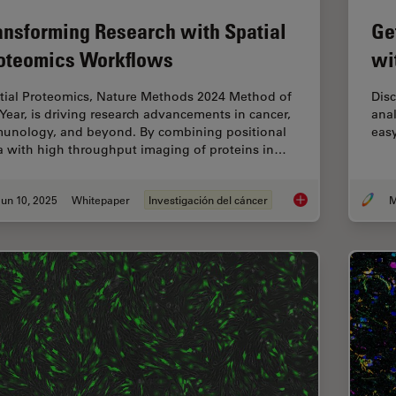
ansforming Research with Spatial
Ge
oteomics Workflows
wi
tial Proteomics, Nature Methods 2024 Method of
Disc
 Year, is driving research advancements in cancer,
anal
unology, and beyond. By combining positional
easy
a with high throughput imaging of proteins in…
un 10, 2025
Whitepaper
Investigación del cáncer
M
Transforming Resear