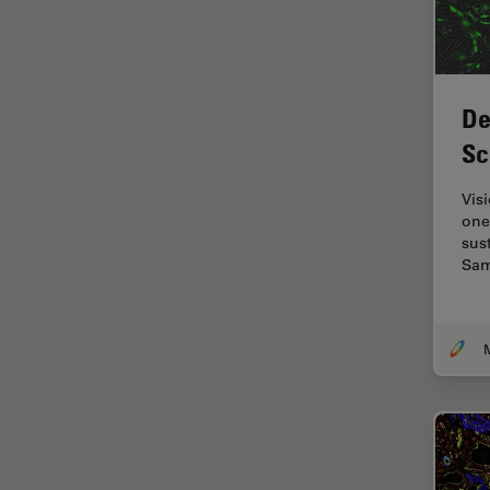
fluorescencia)
Fluorescencia
Fluoróforo
De
FluoSync
Sc
FRAP
Fresado con haz de iones
Vis
one
FRET
sust
Sam
Funciones de STELLARIS
Garantía de calidad / Control
de calidad
M
Ginecología y Urología
Granos
Historia
HyD