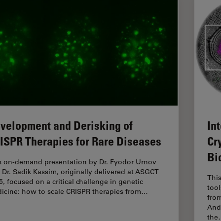
velopment and Derisking of
In
ISPR Therapies for Rare Diseases
Cr
Bi
s on-demand presentation by Dr. Fyodor Urnov
 Dr. Sadik Kassim, originally delivered at ASGCT
Thi
5, focused on a critical challenge in genetic
too
icine: how to scale CRISPR therapies from…
from
Andr
the