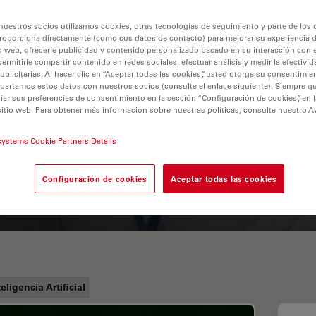
nuestros socios utilizamos cookies, otras tecnologías de seguimiento y parte de los
roporciona directamente (como sus datos de contacto) para mejorar su experiencia 
o web, ofrecerle publicidad y contenido personalizado basado en su interacción con e
permitirle compartir contenido en redes sociales, efectuar análisis y medir la efectivi
licitarias. Al hacer clic en “Aceptar todas las cookies”, usted otorga su consentimie
partamos estos datos con nuestros socios (consulte el enlace siguiente). Siempre qu
r sus preferencias de consentimiento en la sección “Configuración de cookies”, en la
sitio web. Para obtener más información sobre nuestras políticas, consulte nuestro A
A Guide to Fluorescence
systems Cookie Partners Details
Lifetime Imaging Microscopy
(FLIM)
Configuración de cookies
Aceptar todas las cookies
teligencia Artificial