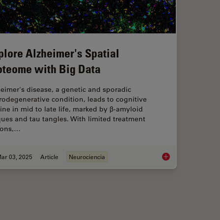
plore Alzheimer's Spatial
oteome with Big Data
eimer's disease, a genetic and sporadic
odegenerative condition, leads to cognitive
ine in mid to late life, marked by β-amyloid
ues and tau tangles. With limited treatment
ions,…
ar 03, 2025
Article
Neurociencia
 with Novel and Scalable Stem Cell Culture
Explore Alzheimer's 