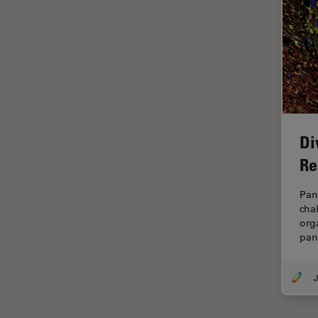
Imágenes cuantitativas
Imágenes de células vivas
Imagenología in vivo de
organismos completos
Imagenología y análisis de
tejidos avanzados
Di
Imperial Imaging Hub
Re
Industria Metalúrgica
Industrie électronique et des
Pan
semi-conducteurs
cha
org
Inmunofluorescencia
pan
Inteligencia Artificial
Inverted Microscopy
J
Investigación del cáncer