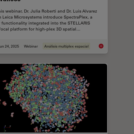
his webinar, Dr. Julia Roberti and Dr. Luis Alvarez
m Leica Microsystems introduce SpectraPlex, a
functionality integrated into the STELLARIS
ocal platform for high-plex 3D spatial…
un 24, 2025
Webinar
Análisis multiplex espacial
g Reveals Tumor Immune Landscape in Colon Cancer
How to Streamline H