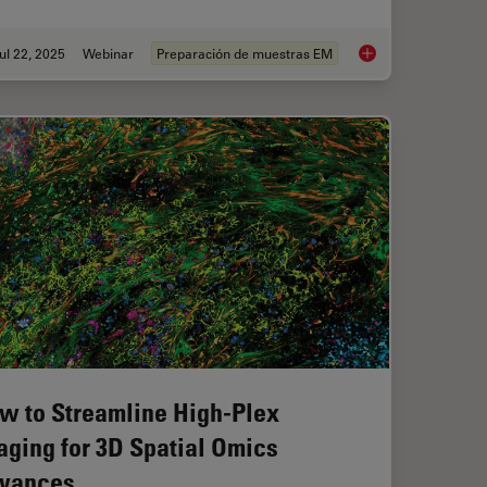
ul 22, 2025
Webinar
Preparación de muestras EM
isking of CRISPR Therapies for Rare Diseases
Integrated Serial Se
w to Streamline High-Plex
aging for 3D Spatial Omics
vances