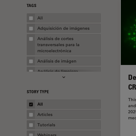
TAGS
All
Adquisición de imágenes
Análisis de cortes
transversales para la
microelectrónica
Análisis de imágen
Análisis de limpieza
De
Análisis multiplex espacial
CR
STORY TYPE
Apertura numérica
Thi
AR Surgery
All
and
202
Automoción y transporte
Articles
med
Biofarmacia
Tutorials
Biología celular
Webinars