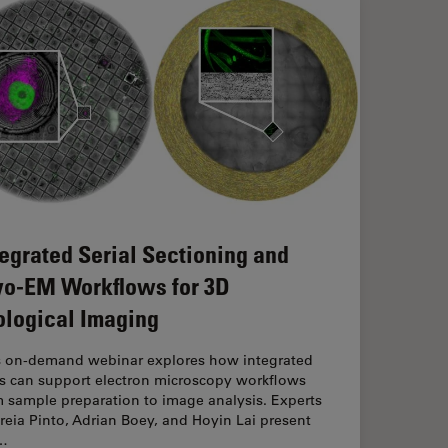
tegrated Serial Sectioning and
yo-EM Workflows for 3D
ological Imaging
s on-demand webinar explores how integrated
ls can support electron microscopy workflows
 sample preparation to image analysis. Experts
eia Pinto, Adrian Boey, and Hoyin Lai present
…