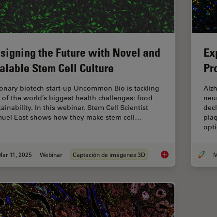
signing the Future with Novel and
Ex
alable Stem Cell Culture
Pr
ionary biotech start-up Uncommon Bio is tackling
Alzh
 of the world’s biggest health challenges: food
neur
ainability. In this webinar, Stem Cell Scientist
decl
uel East shows how they make stem cell…
plaq
opt
ar 11, 2025
Webinar
Captación de imágenes 3D
M
Designing the Future