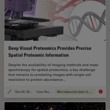
Deep Visual Proteomics Provides Precise
Spatial Proteomic Information
Despite the availability of imaging methods and mass
spectroscopy for spatial proteomics, a key challenge
that remains is correlating images with single-cell
resolution to protein-abundance…
Dec 02, 2024
Case Study
Microdisección láser (LMD)
Deep Vi