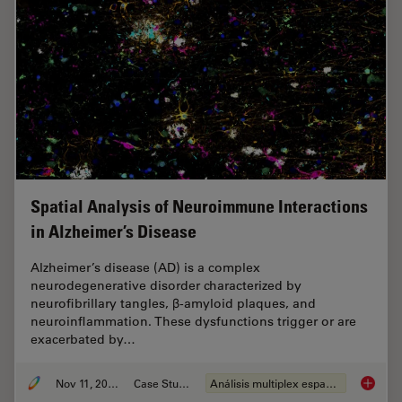
Spatial Analysis of Neuroimmune Interactions
in Alzheimer’s Disease
Alzheimer’s disease (AD) is a complex
neurodegenerative disorder characterized by
neurofibrillary tangles, β-amyloid plaques, and
neuroinflammation. These dysfunctions trigger or are
exacerbated by…
Nov 11, 2024
Case Study
Análisis multiplex espacial
Spatial