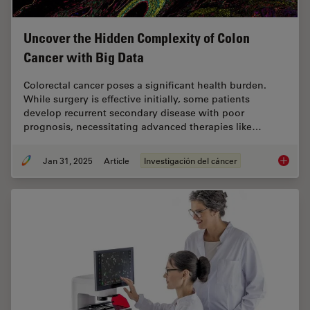
Uncover the Hidden Complexity of Colon
Cancer with Big Data
Colorectal cancer poses a significant health burden.
While surgery is effective initially, some patients
develop recurrent secondary disease with poor
prognosis, necessitating advanced therapies like…
Jan 31, 2025
Article
Investigación del cáncer
Uncover