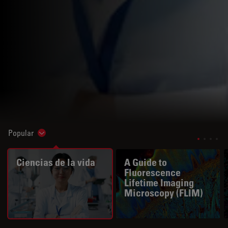
Popular
Show subnavigation
Ciencias de la vida
A Guide to
Fluorescence
Lifetime Imaging
Microscopy (FLIM)