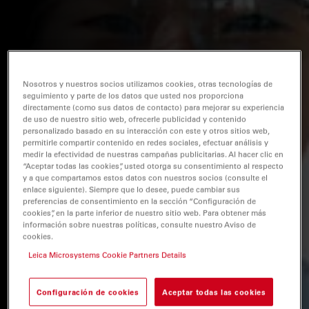
Nosotros y nuestros socios utilizamos cookies, otras tecnologías de
seguimiento y parte de los datos que usted nos proporciona
directamente (como sus datos de contacto) para mejorar su experiencia
de uso de nuestro sitio web, ofrecerle publicidad y contenido
personalizado basado en su interacción con este y otros sitios web,
permitirle compartir contenido en redes sociales, efectuar análisis y
medir la efectividad de nuestras campañas publicitarias. Al hacer clic en
“Aceptar todas las cookies”, usted otorga su consentimiento al respecto
y a que compartamos estos datos con nuestros socios (consulte el
enlace siguiente). Siempre que lo desee, puede cambiar sus
preferencias de consentimiento en la sección “Configuración de
cookies”, en la parte inferior de nuestro sitio web. Para obtener más
información sobre nuestras políticas, consulte nuestro Aviso de
cookies.
Leica Microsystems Cookie Partners Details
Configuración de cookies
Aceptar todas las cookies