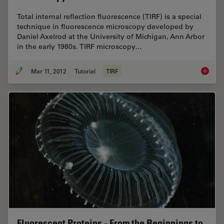
Total internal reflection fluorescence (TIRF) is a special
technique in fluorescence microscopy developed by
Daniel Axelrod at the University of Michigan, Ann Arbor
in the early 1980s. TIRF microscopy…
Mar 11, 2012
Tutorial
TIRF
Total In
Fluorescent Proteins - From the Beginnings to