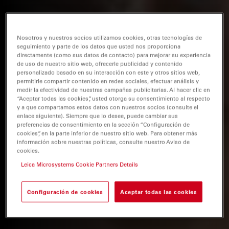
Nosotros y nuestros socios utilizamos cookies, otras tecnologías de
seguimiento y parte de los datos que usted nos proporciona
directamente (como sus datos de contacto) para mejorar su experiencia
de uso de nuestro sitio web, ofrecerle publicidad y contenido
personalizado basado en su interacción con este y otros sitios web,
permitirle compartir contenido en redes sociales, efectuar análisis y
medir la efectividad de nuestras campañas publicitarias. Al hacer clic en
“Aceptar todas las cookies”, usted otorga su consentimiento al respecto
y a que compartamos estos datos con nuestros socios (consulte el
enlace siguiente). Siempre que lo desee, puede cambiar sus
preferencias de consentimiento en la sección “Configuración de
cookies”, en la parte inferior de nuestro sitio web. Para obtener más
información sobre nuestras políticas, consulte nuestro Aviso de
cookies.
Leica Microsystems Cookie Partners Details
Configuración de cookies
Aceptar todas las cookies