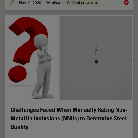
Nov 11, 2020
Webinar
Calidad del acero
How to 
Challenges Faced When Manually Rating Non-
Metallic Inclusions (NMIs) to Determine Steel
Quality