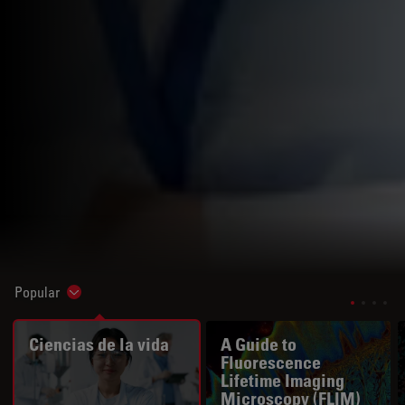
Popular
Show subnavigation
Ciencias de la vida
A Guide to
Fluorescence
Lifetime Imaging
Microscopy (FLIM)