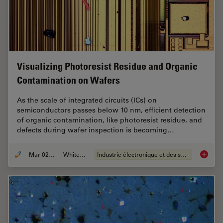
Visualizing Photoresist Residue and Organic
Contamination on Wafers
As the scale of integrated circuits (ICs) on
semiconductors passes below 10 nm, efficient detection
of organic contamination, like photoresist residue, and
defects during wafer inspection is becoming…
Mar 02, 2026
Whitepaper
Industrie électronique et des semi-conducteurs
Visuali