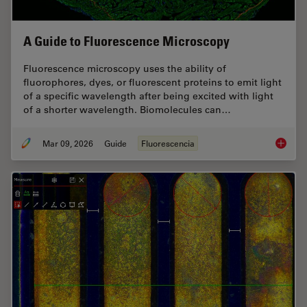
A Guide to Fluorescence Microscopy
Fluorescence microscopy uses the ability of
fluorophores, dyes, or fluorescent proteins to emit light
of a specific wavelength after being excited with light
of a shorter wavelength. Biomolecules can…
Mar 09, 2026
Guide
Fluorescencia
A Guide