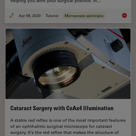
helping you with your surgical practice. In…
Apr 06, 2020
Tutorial
Microscopía quirúrgica
How to 
Cataract Surgery with CoAx4 Illumination
A stable red reflex is one of the most important features
of an ophthalmic surgical microscope for cataract
surgery. It’s the red reflex that makes the structure of