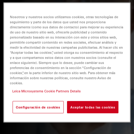
Nosotros y nuestros socios utilizamos cookies, otras tecnologías de
seguimiento y parte de los datos que usted nos proporciona
directamente (como sus datos de contacto) para mejorar su experiencia
de uso de nuestro sitio web, ofrecerle publicidad y contenido
personalizado basado en su interacción con este y otros sitios web,
permitirle compartir contenido en redes sociales, efectuar análisis y
medir la efectividad de nuestras campañas publicitarias. Al hacer clic en
“Aceptar todas las cookies”, usted otorga su consentimiento al respecto
y a que compartamos estos datos con nuestros socios (consulte el
enlace siguiente). Siempre que lo desee, puede cambiar sus
preferencias de consentimiento en la sección “Configuración de
cookies”, en la parte inferior de nuestro sitio web. Para obtener más
información sobre nuestras políticas, consulte nuestro Aviso de
cookies.
Leica Microsystems Cookie Partners Details
Configuración de cookies
Aceptar todas las cookies