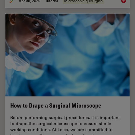
Apr 06, 2020
Tutorial
Microscopía quirúrgica
How to 
How to Drape a Surgical Microscope
Before performing surgical procedures, it is important
to drape the surgical microscope to ensure sterile
working conditions. At Leica, we are committed to