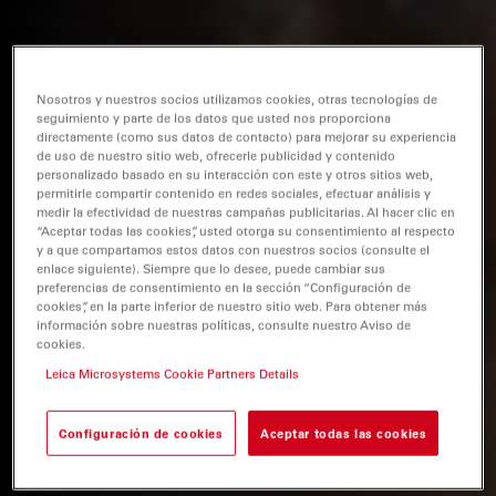
Nosotros y nuestros socios utilizamos cookies, otras tecnologías de
seguimiento y parte de los datos que usted nos proporciona
directamente (como sus datos de contacto) para mejorar su experiencia
de uso de nuestro sitio web, ofrecerle publicidad y contenido
personalizado basado en su interacción con este y otros sitios web,
permitirle compartir contenido en redes sociales, efectuar análisis y
medir la efectividad de nuestras campañas publicitarias. Al hacer clic en
“Aceptar todas las cookies”, usted otorga su consentimiento al respecto
y a que compartamos estos datos con nuestros socios (consulte el
enlace siguiente). Siempre que lo desee, puede cambiar sus
preferencias de consentimiento en la sección “Configuración de
cookies”, en la parte inferior de nuestro sitio web. Para obtener más
información sobre nuestras políticas, consulte nuestro Aviso de
cookies.
Leica Microsystems Cookie Partners Details
Configuración de cookies
Aceptar todas las cookies