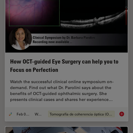
How OCT-guided Eye Surgery can help you to
Focus on Perfection
Watch the successful clinical online symposium on-
demand. Find out what Dr. Parolini says about the
benefits of OCT-guided ophthalmic surgery. She
presents clinical cases and shares her experience…
Feb 08, 2021
Webinar
Tomografía de coherencia óptica (OCT, por sus siglas en inglés)
How OCT