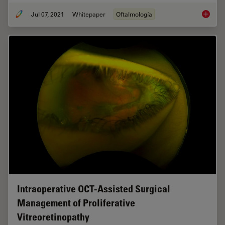
Jul 07, 2021
Whitepaper
Oftalmología
Towards
Intraoperative OCT-Assisted Surgical
Management of Proliferative
Vitreoretinopathy