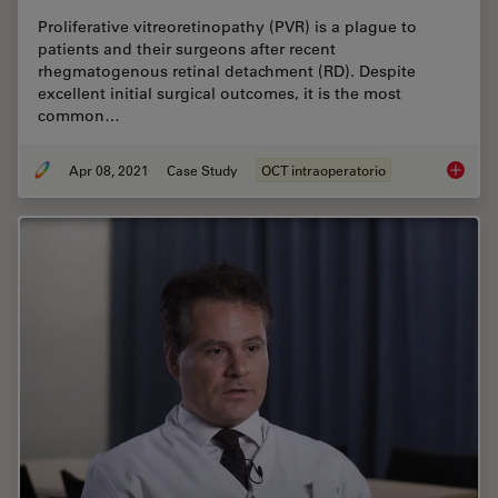
Proliferative vitreoretinopathy (PVR) is a plague to
patients and their surgeons after recent
rhegmatogenous retinal detachment (RD). Despite
excellent initial surgical outcomes, it is the most
common…
Apr 08, 2021
Case Study
OCT intraoperatorio
Intraop