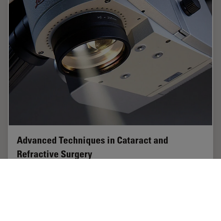
Advanced Techniques in Cataract and
Refractive Surgery
In this webinar Dr. Thompson and Dr. Moshirfar will
explain how Leica microscopes aid in procedures such
as Centration of Multifocal IOLs and corneal inlays such
as Kamra and Lenticular Grafts used in…