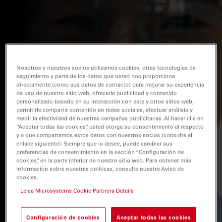
Nosotros y nuestros socios utilizamos cookies, otras tecnologías de
seguimiento y parte de los datos que usted nos proporciona
directamente (como sus datos de contacto) para mejorar su experiencia
de uso de nuestro sitio web, ofrecerle publicidad y contenido
personalizado basado en su interacción con este y otros sitios web,
permitirle compartir contenido en redes sociales, efectuar análisis y
medir la efectividad de nuestras campañas publicitarias. Al hacer clic en
“Aceptar todas las cookies”, usted otorga su consentimiento al respecto
y a que compartamos estos datos con nuestros socios (consulte el
enlace siguiente). Siempre que lo desee, puede cambiar sus
preferencias de consentimiento en la sección “Configuración de
cookies”, en la parte inferior de nuestro sitio web. Para obtener más
información sobre nuestras políticas, consulte nuestro Aviso de
cookies.
Leica Microsystems Cookie Partners Details
Configuración de cookies
Aceptar todas las cookies