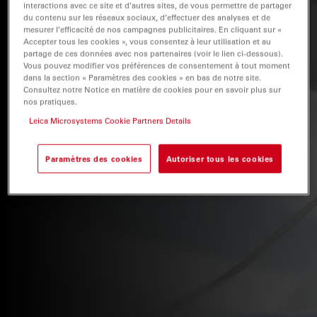
interactions avec ce site et d’autres sites, de vous permettre de partager
les chirurgies complexes.
du contenu sur les réseaux sociaux, d’effectuer des analyses et de
mesurer l’efficacité de nos campagnes publicitaires. En cliquant sur «
Accepter tous les cookies », vous consentez à leur utilisation et au
partage de ces données avec nos partenaires (voir le lien ci-dessous).
Vous pouvez modifier vos préférences de consentement à tout moment
dans la section « Paramètres des cookies » en bas de notre site.
Consultez notre Notice en matière de cookies pour en savoir plus sur
nos pratiques.
Leica Microsystems Cookie Partners Details
Paramètres des cookies
Autoriser tous les cookies