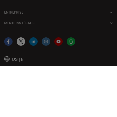
ENTREPRISE
MENTIONS LÉGALES
Facebook
X
LinkedIn
Instagram
YouTube
Glassdoor
US
|
fr
© 2026 Leica Microsystems
Beckman Coulter Link
Genedata Link
IDBS Link
Abcam Limited