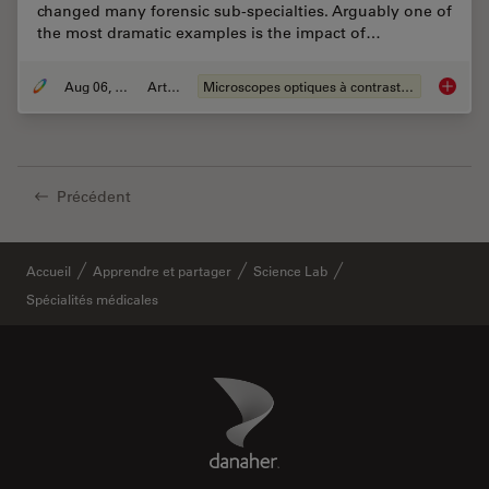
changed many forensic sub-specialties. Arguably one of
the most dramatic examples is the impact of…
Aug 06, 2008
Article
Microscopes optiques à contraste de phase
Forensi
Précédent
Accueil
Apprendre et partager
Science Lab
Spécialités médicales
Danaher Logo
Footer