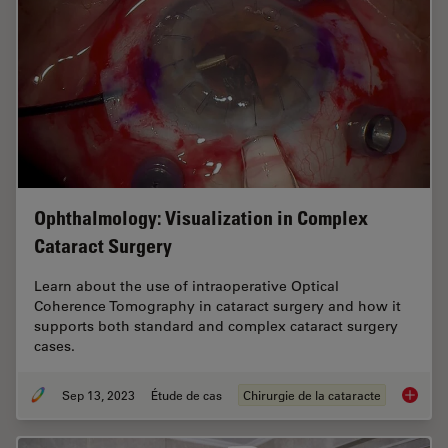
Ophthalmology: Visualization in Complex
Cataract Surgery
Learn about the use of intraoperative Optical
Coherence Tomography in cataract surgery and how it
supports both standard and complex cataract surgery
cases.
Sep 13, 2023
Étude de cas
Chirurgie de la cataracte
Ophthal