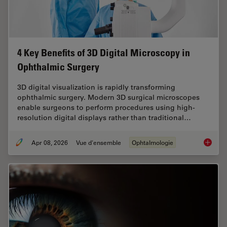
4 Key Benefits of 3D Digital Microscopy in
Ophthalmic Surgery
3D digital visualization is rapidly transforming
ophthalmic surgery. Modern 3D surgical microscopes
enable surgeons to perform procedures using high-
resolution digital displays rather than traditional…
Apr 08, 2026
Vue d'ensemble
Ophtalmologie
4 Key B