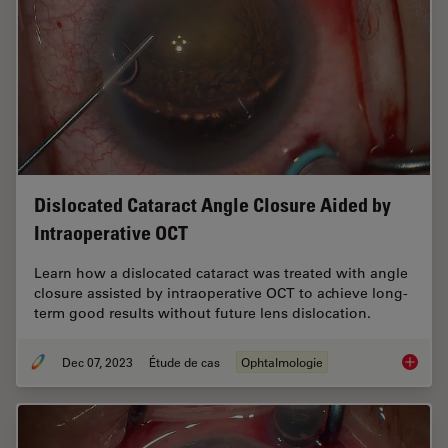
Dislocated Cataract Angle Closure Aided by
Intraoperative OCT
Learn how a dislocated cataract was treated with angle
closure assisted by intraoperative OCT to achieve long-
term good results without future lens dislocation.
Dec 07, 2023
Étude de cas
Ophtalmologie
Disloca