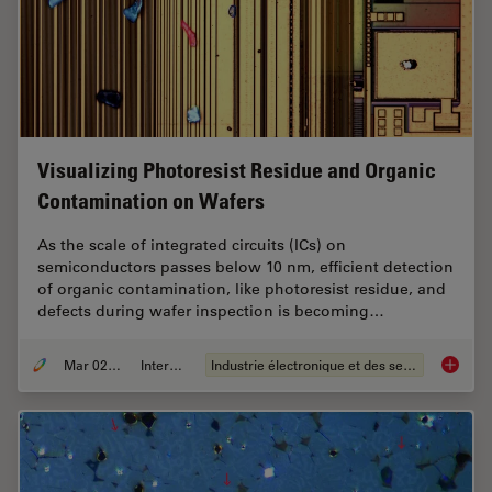
Visualizing Photoresist Residue and Organic
Contamination on Wafers
As the scale of integrated circuits (ICs) on
semiconductors passes below 10 nm, efficient detection
of organic contamination, like photoresist residue, and
defects during wafer inspection is becoming…
Mar 02, 2026
Interviews
Industrie électronique et des semi-conducteurs
Visuali