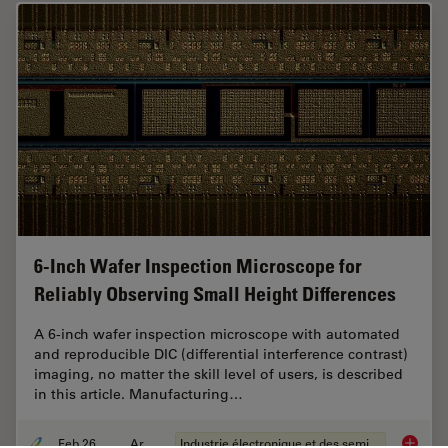
6-Inch Wafer Inspection Microscope for
Reliably Observing Small Height Differences
A 6-inch wafer inspection microscope with automated
and reproducible DIC (differential interference contrast)
imaging, no matter the skill level of users, is described
in this article. Manufacturing…
Feb 26, 2026
Article
Industrie électronique et des semi-conducteurs
6-Inch 