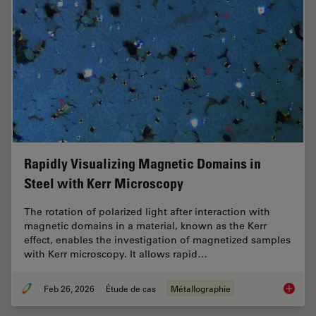
Rapidly Visualizing Magnetic Domains in
Steel with Kerr Microscopy
The rotation of polarized light after interaction with
magnetic domains in a material, known as the Kerr
effect, enables the investigation of magnetized samples
with Kerr microscopy. It allows rapid…
Feb 26, 2026
Étude de cas
Métallographie
Rapidly