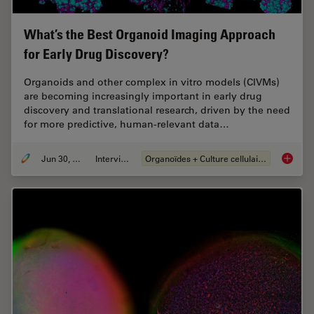
What’s the Best Organoid Imaging Approach
for Early Drug Discovery?
Organoids and other complex in vitro models (CIVMs)
are becoming increasingly important in early drug
discovery and translational research, driven by the need
for more predictive, human-relevant data…
Jun 30, 2026
Interviews
Organoïdes + Culture cellulaire en 3D
What’s 