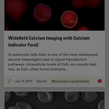
Widefield Calcium Imaging with Calcium
Indicator Fura2
In eukaryotic cells Ca2+ is one of the most widespread
second messengers used in signal transduction
pathways. Intracellular levels of Ca2+ are usually kept
low, as Ca2+ often forms insoluble…
Jan 13, 2013
Tutoriel
Microscopie à grand champ
Widefie