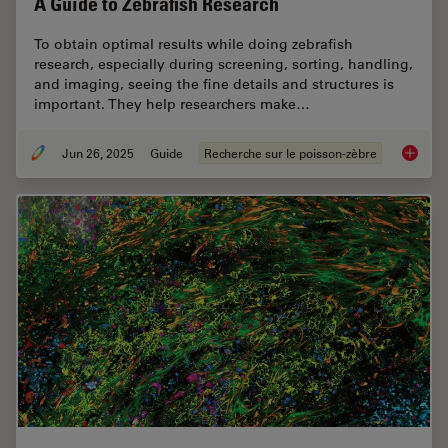
A Guide to Zebrafish Research
To obtain optimal results while doing zebrafish
research, especially during screening, sorting, handling,
and imaging, seeing the fine details and structures is
important. They help researchers make…
Jun 26, 2025
Guide
Recherche sur le poisson-zèbre
A Guide