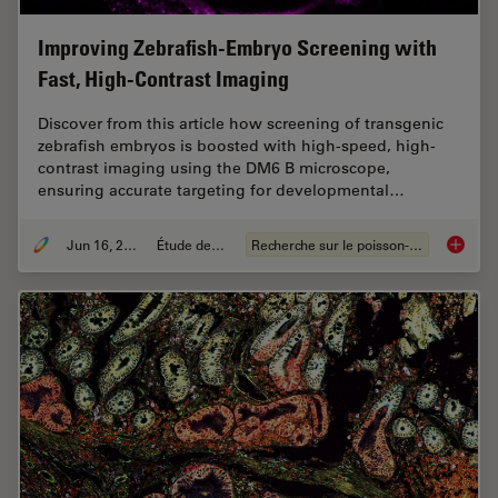
Improving Zebrafish-Embryo Screening with
Fast, High-Contrast Imaging
Discover from this article how screening of transgenic
zebrafish embryos is boosted with high-speed, high-
contrast imaging using the DM6 B microscope,
ensuring accurate targeting for developmental…
Jun 16, 2025
Étude de cas
Recherche sur le poisson-zèbre
Improvi