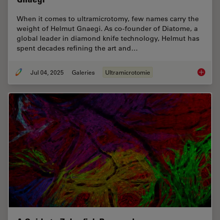
When it comes to ultramicrotomy, few names carry the
weight of Helmut Gnaegi. As co-founder of Diatome, a
global leader in diamond knife technology, Helmut has
spent decades refining the art and…
Jul 04, 2025
Galeries
Ultramicrotomie
Masteri