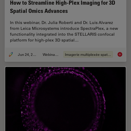
How to Streamline High-Plex Imaging for 3D
Spatial Omics Advances
In this webinar, Dr. Julia Roberti and Dr. Luis Alvarez
from Leica Microsystems introduce SpectraPlex, a new
functionality integrated into the STELLARIS confocal
platform for high-plex 3D spatial…
Jun 24, 2025
Webinaire
Imagerie multiplexée spatiale
How to 