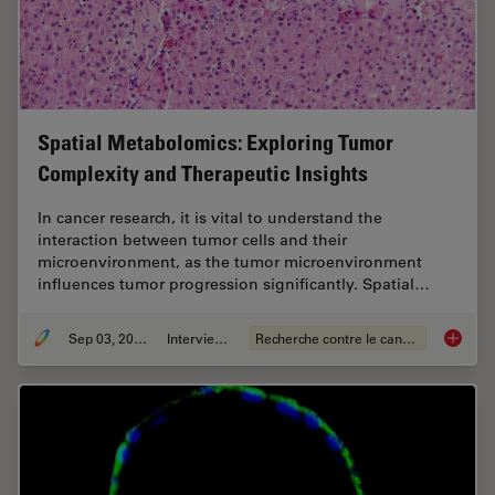
Spatial Metabolomics: Exploring Tumor
Complexity and Therapeutic Insights
In cancer research, it is vital to understand the
interaction between tumor cells and their
microenvironment, as the tumor microenvironment
influences tumor progression significantly. Spatial…
Sep 03, 2024
Interviews
Recherche contre le cancer
Spatial