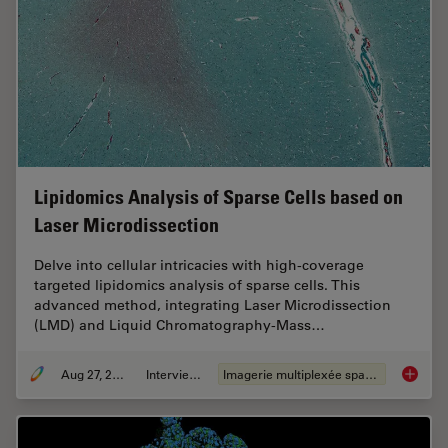
Lipidomics Analysis of Sparse Cells based on
Laser Microdissection
Delve into cellular intricacies with high-coverage
targeted lipidomics analysis of sparse cells. This
advanced method, integrating Laser Microdissection
(LMD) and Liquid Chromatography-Mass…
Aug 27, 2024
Interviews
Imagerie multiplexée spatiale
Lipidom