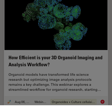
How Efficient is your 3D Organoid Imaging and
Analysis Workflow?
Organoid models have transformed life science
research but optimizing image analysis protocols
remains a key challenge. This webinar explores a
streamlined workflow for organoid research, starting…
Aug 06, 2024
Webinaire
Organoïdes + Culture cellulaire en 3D
How Eff