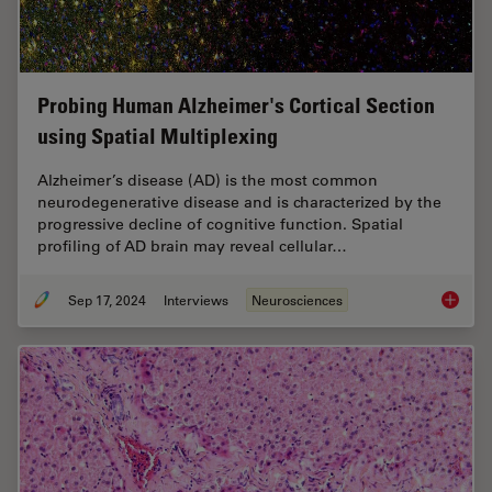
Probing Human Alzheimer's Cortical Section
using Spatial Multiplexing
Alzheimer’s disease (AD) is the most common
neurodegenerative disease and is characterized by the
progressive decline of cognitive function. Spatial
profiling of AD brain may reveal cellular…
Sep 17, 2024
Interviews
Neurosciences
Probing