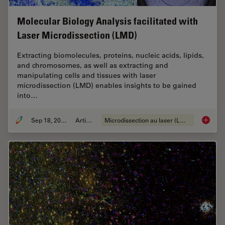
Molecular Biology Analysis facilitated with
Laser Microdissection (LMD)
Extracting biomolecules, proteins, nucleic acids, lipids,
and chromosomes, as well as extracting and
manipulating cells and tissues with laser
microdissection (LMD) enables insights to be gained
into…
Sep 18, 2024
Article
Microdissection au laser (LMD)
Molecul