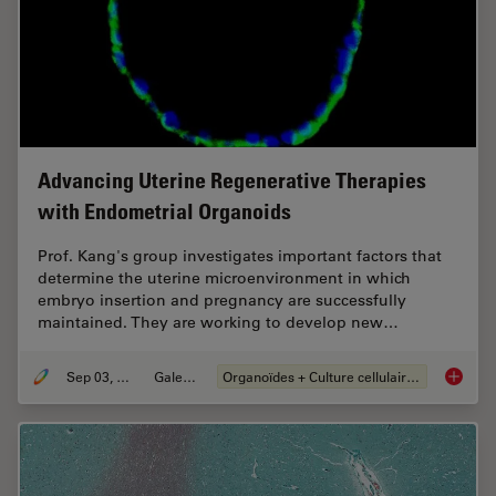
Advancing Uterine Regenerative Therapies
with Endometrial Organoids
Prof. Kang's group investigates important factors that
determine the uterine microenvironment in which
embryo insertion and pregnancy are successfully
maintained. They are working to develop new…
Sep 03, 2024
Galeries
Organoïdes + Culture cellulaire en 3D
Advanci