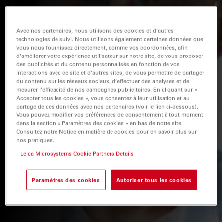
Avec nos partenaires, nous utilisons des cookies et d’autres
technologies de suivi. Nous utilisons également certaines données que
vous nous fournissez directement, comme vos coordonnées, afin
d’améliorer votre expérience utilisateur sur notre site, de vous proposer
des publicités et du contenu personnalisés en fonction de vos
interactions avec ce site et d’autres sites, de vous permettre de partager
du contenu sur les réseaux sociaux, d’effectuer des analyses et de
mesurer l’efficacité de nos campagnes publicitaires. En cliquant sur «
Accepter tous les cookies », vous consentez à leur utilisation et au
partage de ces données avec nos partenaires (voir le lien ci-dessous).
Vous pouvez modifier vos préférences de consentement à tout moment
dans la section « Paramètres des cookies » en bas de notre site.
Consultez notre Notice en matière de cookies pour en savoir plus sur
nos pratiques.
Leica Microsystems Cookie Partners Details
Paramètres des cookies
Autoriser tous les cookies