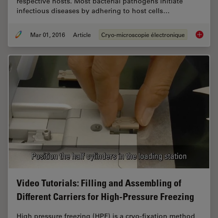
respective hosts. Most bacterial pathogens initiate
infectious diseases by adhering to host cells…
Mar 01, 2016
Article
Cryo-microscopie électronique
Imaging
Video Tutorials: Filling and Assembling of
Different Carriers for High-Pressure Freezing
High pressure freezing (HPF) is a cryo-fixation method