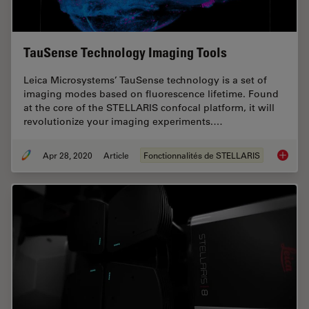
TauSense Technology Imaging Tools
Leica Microsystems’ TauSense technology is a set of
imaging modes based on fluorescence lifetime. Found
at the core of the STELLARIS confocal platform, it will
revolutionize your imaging experiments.…
Apr 28, 2020
Article
Fonctionnalités de STELLARIS
TauSens