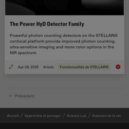
The Power HyD Detector Family
Powerful photon counting detectors on the STELLARIS
confocal platform provide improved photon counting,
ultra-sensitive imaging and more color options in the
NIR spectrum.
Apr 28, 2020
Article
Fonctionnalités de STELLARIS
The Pow
Précédent
Accueil
Apprendre et partager
Science Lab
Sciences de la vie