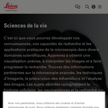
Leica Microsystems Logo
Togg
Saisir un t
Sciences de la vie
C'est ici que vous pourrez développer vos
connaissances, vos capacités de recherche et les
applications pratiques de la microscopie dans divers
domaines scientifiques. Apprenez à obtenir une
visualisation précise, à interpréter les images et à faire
progresser la recherche. Trouvez des informations
pertinentes sur la microscopie avancée, les techniques
d'imagerie, la préparation des échantillons et l'analyse
des images. Les sujets abordés comprennent la
biologie cellulaire, les neurosciences et la recherche sur
le cancer, en mettant l'accent sur les applications et les
innovations de pointe.
Avec nos partenaires, nous utilisons des cookies et d’autres
technologies de suivi. Nous utilisons également certaines données que