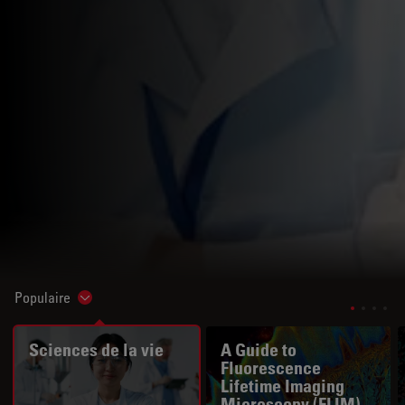
Populaire
Show subnavigation
Sciences de la vie
A Guide to
Fluorescence
Lifetime Imaging
Microscopy (FLIM)