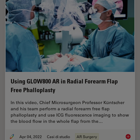
Using GLOW800 AR in Radial Forearm Flap
Free Phalloplasty
In this video, Chief Microsurgeon Professor Küntscher
and his team perform a radial forearm free flap
phalloplasty and use ICG fluorescence imaging to show
the blood flow in the whole flap from the…
Apr 04, 2022
Casi di studio
AR Surgery
Using G