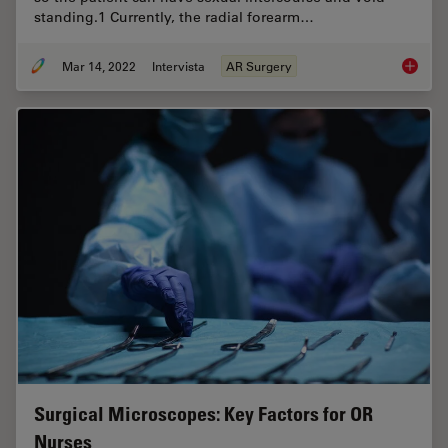
standing.1 Currently, the radial forearm…
Mar 14, 2022
Intervista
AR Surgery
How AR 
Surgical Microscopes: Key Factors for OR
Nurses