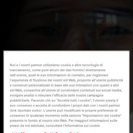
Noi e i nostri partner utilizziamo cookie e altre tecnologie di
tracciamento, come pure alcuni dei dati fornitici direttamente
dall'utente, quali le sue informazioni di contatto, per migliorare
l'esperienza di fruizione dei nostri siti Web, proporre all'utente pubblicità
e contenuti personalizzati in base alle sue interazioni con questi e altri
siti Web, consentire all'utente di condividere contenuti sui social media,
svolgere analisi e misurare l'efficacia delle nostre campagne
pubblicitarie. Facendo clic su "Accetta tutti i cookie", l'utente presta il
suo consenso e accetta di condividere i propri dati con i nostri partner
(link riportato sotto). L'utente può modificare le proprie preferenze di
consenso in qualsiasi momento nella sezione "Impostazioni dei cookie"
presente in fondo al nostro sito Web. Per maggiori informazioni sulle
prassi da noi adottate, consultare l'Informativa sui cookie