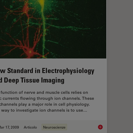
w Standard in Electrophysiology
d Deep Tissue Imaging
function of nerve and muscle cells relies on
c currents flowing through ion channels. These
channels play a major role in cell physiology.
way to investigate ion channels is to use…
ar 17, 2009
Articolo
Neuroscienze
thods
New Standard in Ele