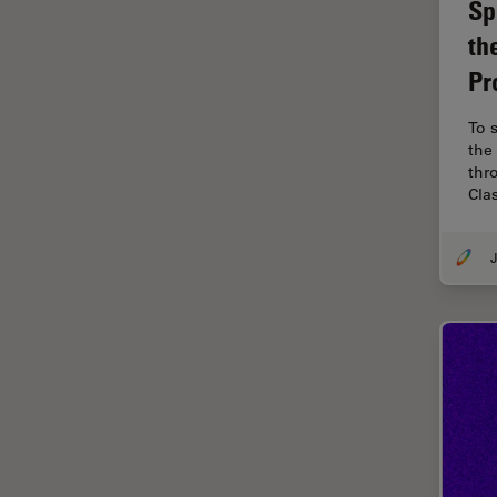
Sp
(CRS)
th
Colorazione
Pr
Conservazione dei beni
artistici
To 
Contrast Methods in Light
the 
Microscopy
thr
Cla
Cryo SEM
Cultura Cellulare
J
Didattica
Dissezione
Drosophila Research
EMBL Imaging Centre
Ergonomia
F-Tecnica