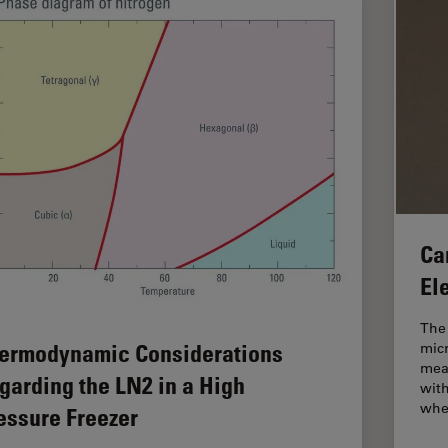
Ca
El
The 
ermodynamic Considerations
mic
meas
garding the LN2 in a High
wit
wh
essure Freezer