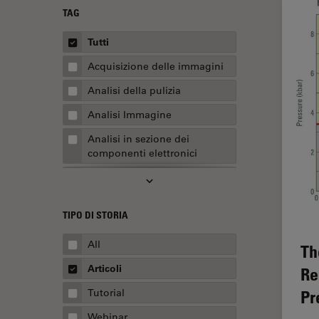
TAG
Tutti
Acquisizione delle immagini
Analisi della pulizia
Analisi Immagine
Analisi in sezione dei
componenti elettronici
Analisi multiplex spaziale
Anatomia patologica
TIPO DI STORIA
Apertura Numerica
All
Th
AR Surgery
Articoli
Re
Assemblaggio
Tutorial
Pr
Automotive e aerospaziale
Webinar