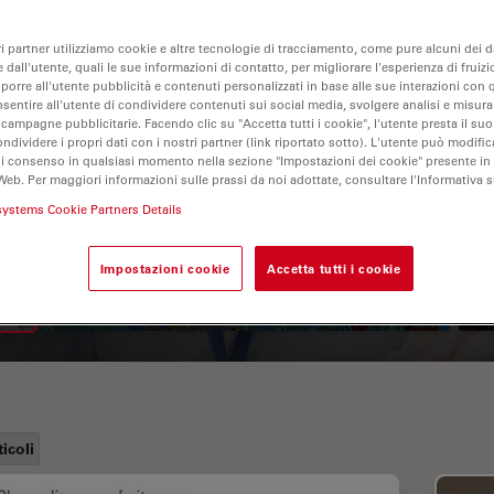
ri partner utilizziamo cookie e altre tecnologie di tracciamento, come pure alcuni dei da
 dall'utente, quali le sue informazioni di contatto, per migliorare l'esperienza di fruizi
oporre all'utente pubblicità e contenuti personalizzati in base alle sue interazioni con q
nsentire all'utente di condividere contenuti sui social media, svolgere analisi e misurar
 campagne pubblicitarie. Facendo clic su "Accetta tutti i cookie", l'utente presta il s
ondividere i propri dati con i nostri partner (link riportato sotto). L'utente può modific
di consenso in qualsiasi momento nella sezione "Impostazioni dei cookie" presente in
Web. Per maggiori informazioni sulle prassi da noi adottate, consultare l'Informativa 
A Guide to Fluorescence
systems Cookie Partners Details
Lifetime Imaging Microscopy
(FLIM)
Impostazioni cookie
Accetta tutti i cookie
ticoli