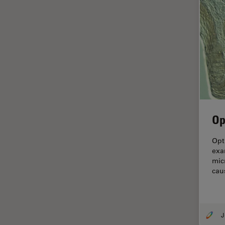
Imaging e analisi tissutale
avanzata
Imaging in 3D
Imaging in vivo dell'intero
organismo
Imaging Microhub
Imaging per live cell
Imaging Quantitativo
Op
Immunofluorescenza
Opt
Imperial Imaging Hub
exa
Industria dell'elettronica e dei
mic
semiconduttori
cau
Industria metallurgica
Intelligenza Artificiale
Inverted Microscopy