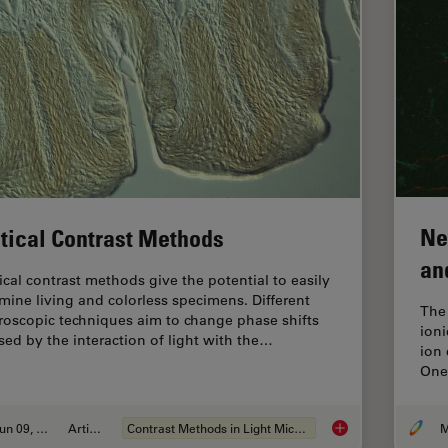
Ne
tical Contrast Methods
an
ical contrast methods give the potential to easily
mine living and colorless specimens. Different
The 
roscopic techniques aim to change phase shifts
ioni
sed by the interaction of light with the…
ion 
One 
Jun 09, 2011
Articolo
Contrast Methods in Light Microscopy
M
Optical Contrast Me