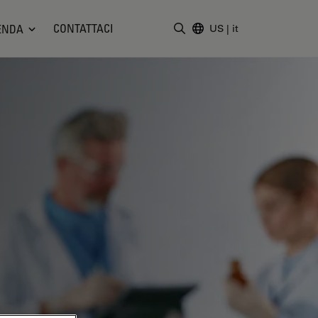
CONTATTACI
ENDA
US
|
it
Inserire il termine di ricerc