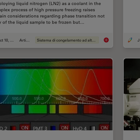
loying liquid nitrogen (LN2) as a coolant in the
plex process of high pressure freezing raises
tain considerations regarding phase transition not
y of the liquid sample to be frozen but…
Oct 10, 2013
Articolo
Sistema di congelamento ad alta pressione
J
Thermodynamic Consi