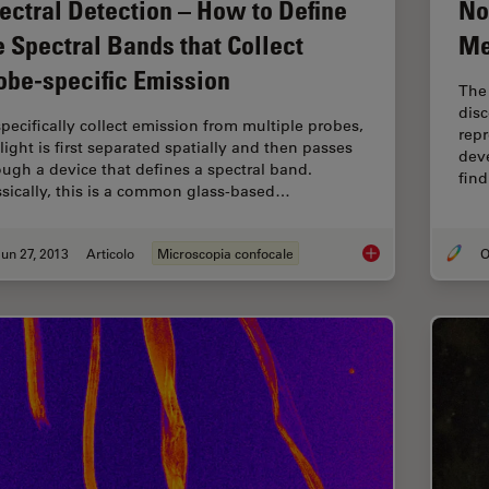
ectral Detection – How to Define
No
e Spectral Bands that Collect
Me
obe-specific Emission
The 
disc
specifically collect emission from multiple probes,
rep
light is first separated spatially and then passes
deve
ough a device that defines a spectral band.
fin
ssically, this is a common glass-based…
un 27, 2013
Articolo
Microscopia confocale
O
Spectral Detection –