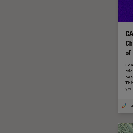
FLIM (Fluorescence Lifetime
Imaging Microscopy)
Fluorescenza
Fluorocromo
CA
FluoSync
Ch
FRAP
of
Fresatura a fascio ionico
Coh
FRET
mic
bas
Funzionalità STELLANTIS
Thi
Garanzia di qualità / Controllo
ye
di qualità
Ginecologia e Urologia
J
Grani
HyD