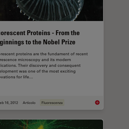
uorescent Proteins - From the
ginnings to the Nobel Prize
rescent proteins are the fundament of recent
orescence microscopy and its modern
ications. Their discovery and consequent
elopment was one of the most exciting
vations for life…
eb 16, 2012
Articolo
Fluorescenza
aging Characteristic Vibrational Contrast of Molecules
Fluorescent Proteins