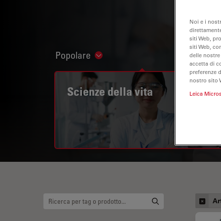
Noi e i nost
direttamente
siti Web, pr
siti Web, co
Popolare
delle nostre
Show subnavigation
accetta di c
preferenze 
nostro sito 
Scienze della vita
Leica Micro
Ar