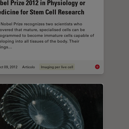
bel Prize 2012 in Physiology or
dicine for Stem Cell Research
Nobel Prize recognizes two scientists who
overed that mature, specialised cells can be
rogrammed to become immature cells capable of
loping into all tissues of the body. Their
dings…
ct 09, 2012
Articolo
Imaging per live cell
 How to Define the Spectral Bands that Collect Probe-specific Emission
Nobel Prize 2012 in 