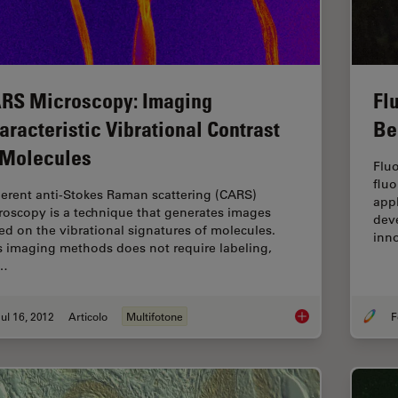
RS Microscopy: Imaging
Fl
aracteristic Vibrational Contrast
Be
 Molecules
Fluo
flu
erent anti-Stokes Raman scattering (CARS)
appl
roscopy is a technique that generates images
dev
ed on the vibrational signatures of molecules.
inno
s imaging methods does not require labeling,
t…
ul 16, 2012
Articolo
Multifotone
F
CARS Microscopy: Im