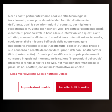
Noi e i nostri partner utilizziamo cookie e altre tecnologie di
tracciamento, come pure alcuni dei dati fornitici direttamente
dall'utente, quali le sue informazioni di contatto, per migliorare
l'esperienza di fruizione dei nostri siti Web, proporre all'utente pubblicità
e contenuti personalizzati in base alle sue interazioni con questi e altri
siti Web, consentire all'utente di condividere contenuti sui social media,
svolgere analisi e misurare l'efficacia delle nostre campagne
pubblicitarie. Facendo clic su "Accetta tutti i cookie", l'utente presta il
suo consenso e accetta di condividere i propri dati con i nostri partner
(link riportato sotto). L'utente può modificare le proprie preferenze di
consenso in qualsiasi momento nella sezione "Impostazioni dei cookie"
presente in fondo al nostro sito Web. Per maggiori informazioni sulle
prassi da noi adottate, consultare l'Informativa sui cookie
Leica Microsystems Cookie Partners Details
Impostazioni cookie
Accetta tutti i cookie