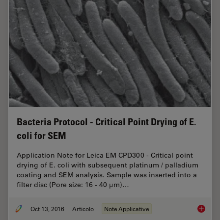
Bacteria Protocol - Critical Point Drying of E.
coli for SEM
Application Note for Leica EM CPD300 - Critical point
drying of E. coli with subsequent platinum / palladium
coating and SEM analysis. Sample was inserted into a
filter disc (Pore size: 16 - 40 μm)…
Oct 13, 2016
Articolo
Note Applicative
Bacteria