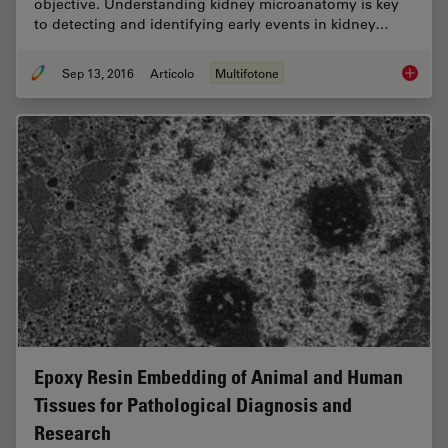
objective. Understanding kidney microanatomy is key
to detecting and identifying early events in kidney…
Sep 13, 2016
Articolo
Multifotone
BABB Cl
Epoxy Resin Embedding of Animal and Human
Tissues for Pathological Diagnosis and
Research