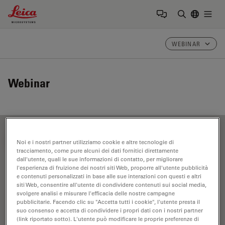
Leica Microsystems Logo
Togg
Inserire il 
WEBINAR
Webinar
FILTER ARTICLES
Noi e i nostri partner utilizziamo cookie e altre tecnologie di
tracciamento, come pure alcuni dei dati fornitici direttamente
dall'utente, quali le sue informazioni di contatto, per migliorare
l'esperienza di fruizione dei nostri siti Web, proporre all'utente pubblicità
FRET
e contenuti personalizzati in base alle sue interazioni con questi e altri
siti Web, consentire all'utente di condividere contenuti sui social media,
svolgere analisi e misurare l'efficacia delle nostre campagne
pubblicitarie. Facendo clic su "Accetta tutti i cookie", l'utente presta il
suo consenso e accetta di condividere i propri dati con i nostri partner
(link riportato sotto). L'utente può modificare le proprie preferenze di