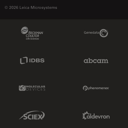
© 2026 Leica Microsystems
Beckman Coulter Link
Genedata Link
IDBS Link
Abcam Limited
Molecular Devices Link
Phenomenex L
Sciex Link
Aldevron Link