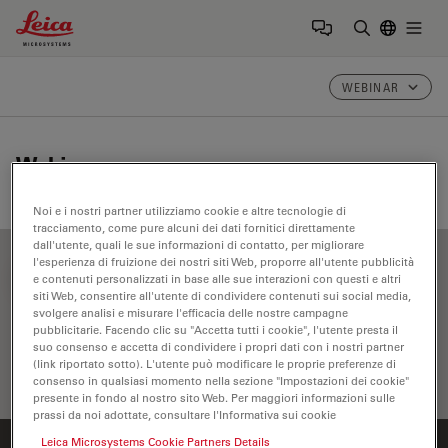
Leica Microsystems Logo
Togg
Inserire il 
WEBINAR
Webinar
Noi e i nostri partner utilizziamo cookie e altre tecnologie di
tracciamento, come pure alcuni dei dati fornitici direttamente
dall'utente, quali le sue informazioni di contatto, per migliorare
l'esperienza di fruizione dei nostri siti Web, proporre all'utente pubblicità
FILTER ARTICLES
e contenuti personalizzati in base alle sue interazioni con questi e altri
siti Web, consentire all'utente di condividere contenuti sui social media,
svolgere analisi e misurare l'efficacia delle nostre campagne
pubblicitarie. Facendo clic su "Accetta tutti i cookie", l'utente presta il
suo consenso e accetta di condividere i propri dati con i nostri partner
(link riportato sotto). L'utente può modificare le proprie preferenze di
consenso in qualsiasi momento nella sezione "Impostazioni dei cookie"
presente in fondo al nostro sito Web. Per maggiori informazioni sulle
prassi da noi adottate, consultare l'Informativa sui cookie
Leica Microsystems Cookie Partners Details
Home
Imparare e condividere
Webinar