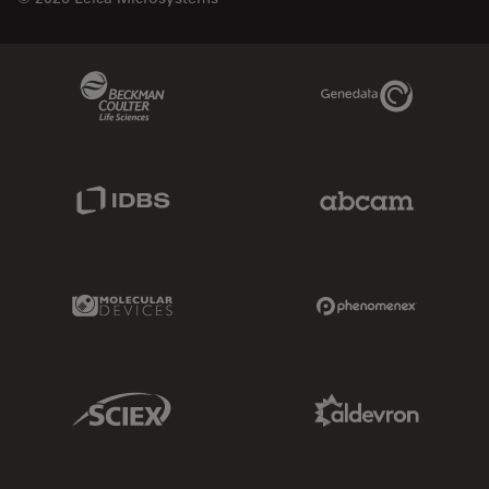
Beckman Coulter Link
Genedata Link
IDBS Link
Abcam Limited
Molecular Devices Link
Phenomenex L
Sciex Link
Aldevron Link